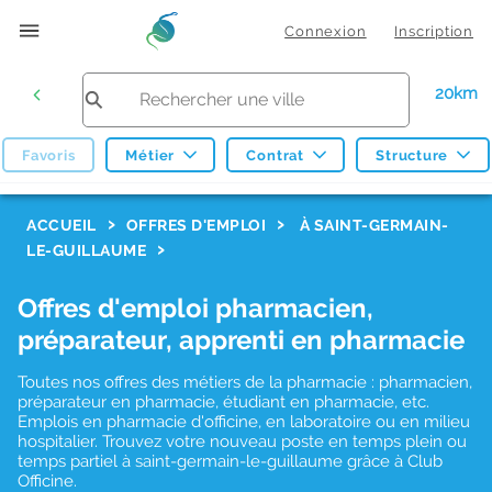
Connexion
Inscription
20km
Favoris
Métier
Contrat
Structure
F
ACCUEIL
OFFRES D'EMPLOI
À SAINT-GERMAIN-
LE-GUILLAUME
i
l
Offres d'emploi pharmacien,
t
préparateur, apprenti en pharmacie
r
Toutes nos offres des métiers de la pharmacie : pharmacien,
e
préparateur en pharmacie, étudiant en pharmacie, etc.
s
Emplois en pharmacie d'officine, en laboratoire ou en milieu
hospitalier. Trouvez votre nouveau poste en temps plein ou
d
temps partiel à saint-germain-le-guillaume grâce à Club
Officine.
e