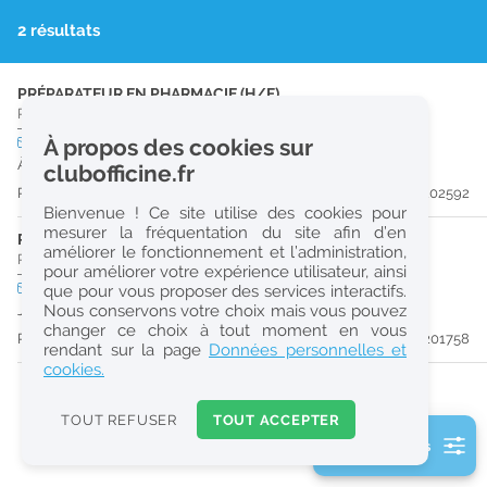
r
2 résultats
e
c
PRÉPARATEUR EN PHARMACIE (H/F)
Pharmacie d'Officine
|
53100
Mayenne
h
CDI
À propos des cookies sur
temps plein
e
À partir du 09/08/26
clubofficine.fr
r
Publiée il y a 24 jour(s)
#202592
Bienvenue ! Ce site utilise des cookies pour
c
mesurer la fréquentation du site afin d’en
PHARMACIEN (H/F)
améliorer le fonctionnement et l’administration,
h
Pharmacie d'Officine
|
53410
Le Bourgneuf-La-Forêt
pour améliorer votre expérience utilisateur, ainsi
e
CDD
temps plein
que pour vous proposer des services interactifs.
Nous conservons votre choix mais vous pouvez
Jusqu'au 29/03/27
changer ce choix à tout moment en vous
Publiée il y a 36 jour(s)
#201758
Réinitialiser
rendant sur la page
Données personnelles et
cookies.
2
0
TOUT REFUSER
TOUT ACCEPTER
k
2 filtre(s) actifs
m
Consulter les offres de la France d'outre-mer