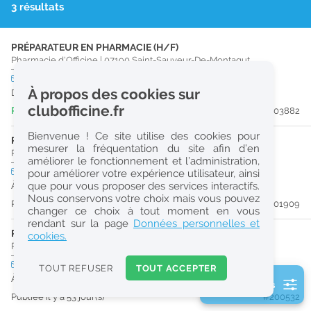
3 résultats
r
e
PRÉPARATEUR EN PHARMACIE (H/F)
c
Pharmacie d'Officine
|
07190
Saint-Sauveur-De-Montagut
h
CDI
temps partiel
À propos des cookies sur
Dès que possible
e
clubofficine.fr
Publiée il y a 2 jour(s)
#203882
r
Bienvenue ! Ce site utilise des cookies pour
c
PHARMACIEN (H/F)
mesurer la fréquentation du site afin d’en
Pharmacie d'Officine
|
07320
Saint-Agrève
améliorer le fonctionnement et l’administration,
h
CDI
temps plein
pour améliorer votre expérience utilisateur, ainsi
e
que pour vous proposer des services interactifs.
À partir du 22/08/26
Nous conservons votre choix mais vous pouvez
Publiée il y a 37 jour(s)
#201909
changer ce choix à tout moment en vous
Réinitialiser
rendant sur la page
Données personnelles et
PHARMACIEN (H/F)
cookies.
Pharmacie d'Officine
|
07310
Saint-Martin-De-Valamas
2
0
CDI
temps plein
TOUT REFUSER
TOUT ACCEPTER
URGENT
k
À partir du 31/08/26
2 filtre(s) actifs
m
Publiée il y a 53 jour(s)
#200532
Consulter les offres de la France d'outre-mer