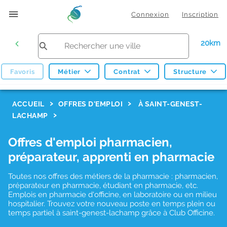
Connexion
Inscription
20km
Favoris
Métier
Contrat
Structure
F
ACCUEIL
OFFRES D'EMPLOI
À SAINT-GENEST-
LACHAMP
i
l
Offres d'emploi pharmacien,
t
préparateur, apprenti en pharmacie
r
Toutes nos offres des métiers de la pharmacie : pharmacien,
e
préparateur en pharmacie, étudiant en pharmacie, etc.
s
Emplois en pharmacie d'officine, en laboratoire ou en milieu
hospitalier. Trouvez votre nouveau poste en temps plein ou
d
temps partiel à saint-genest-lachamp grâce à Club Officine.
e