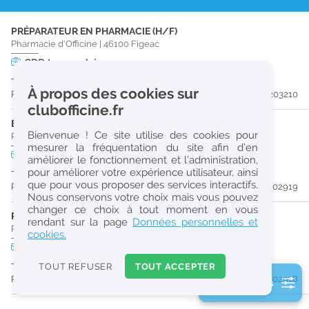
r
PRÉPARATEUR EN PHARMACIE (H/F)
e
Pharmacie d'Officine
|
46100
Figeac
c
CDD
temps plein
Jusqu'au 30/05/27
h
À propos des cookies sur
Publiée il y a 16 jour(s)
#203210
e
clubofficine.fr
r
ETUDIANT EN PHARMACIE (H/F)
Bienvenue ! Ce site utilise des cookies pour
Pharmacie d'Officine
|
46120
Lacapelle-Marival
c
mesurer la fréquentation du site afin d’en
CDD
temps plein
améliorer le fonctionnement et l’administration,
h
Jusqu'au 29/08/26
pour améliorer votre expérience utilisateur, ainsi
e
que pour vous proposer des services interactifs.
Publiée il y a 21 jour(s)
#202919
Nous conservons votre choix mais vous pouvez
changer ce choix à tout moment en vous
PRÉPARATEUR EN PHARMACIE (H/F)
Réinitialiser
rendant sur la page
Données personnelles et
Pharmacie d'Officine
|
46120
Lacapelle-Marival
cookies.
CDD
temps plein
2
Jusqu'au 29/08/26
0
TOUT REFUSER
TOUT ACCEPTER
k
Publiée il y a 21 jour(s)
#202918
2 filtre(s) actifs
m
Consulter les offres de la France d'outre-mer