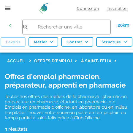
Connexion
Inscription
20km
Favoris
Métier
Contrat
Structure
F
ACCUEIL
OFFRES D'EMPLOI
À SAINT-FELIX
i
Offres d'emploi pharmacien,
l
préparateur, apprenti en pharmacie
t
r
Toutes nos offres des métiers de la pharmacie : pharmacien,
préparateur en pharmacie, étudiant en pharmacie, etc.
e
Emplois en pharmacie d'officine, en laboratoire ou en milieu
hospitalier. Trouvez votre nouveau poste en temps plein ou
s
temps partiel à saint-felix grâce à Club Officine.
d
3 résultats
e