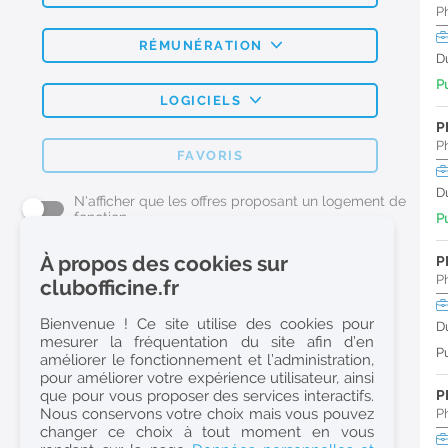
P
RÉMUNÉRATION
D
Pu
LOGICIELS
P
P
FAVORIS
D
N'afficher que les offres proposant un logement de
fonction
Pu
À propos des cookies sur
P
L'emploi Pharmacie par métier
P
clubofficine.fr
Pharmacien (H/F)
Bienvenue ! Ce site utilise des cookies pour
D
mesurer la fréquentation du site afin d’en
Préparateur en Pharmacie (H/F)
Pu
améliorer le fonctionnement et l’administration,
Etudiant en Pharmacie (H/F)
pour améliorer votre expérience utilisateur, ainsi
que pour vous proposer des services interactifs.
P
Etudiant en Pharmacie 6e année validée (H/F)
Nous conservons votre choix mais vous pouvez
P
Conseiller Dermo Cosmetique - Esthéticienne (H/F)
changer ce choix à tout moment en vous