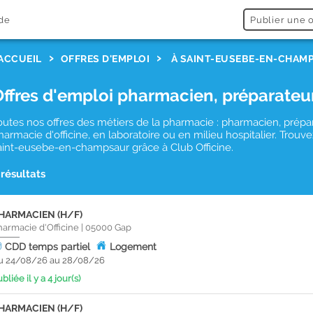
de
Publier une o
ACCUEIL
OFFRES D'EMPLOI
À SAINT-EUSEBE-EN-CHAM
Offres d'emploi pharmacien, préparateu
outes nos offres des métiers de la pharmacie : pharmacien, prépa
harmacie d'officine, en laboratoire ou en milieu hospitalier. Tro
aint-eusebe-en-champsaur grâce à Club Officine.
 résultats
HARMACIEN (H/F)
harmacie d'Officine
|
05000
Gap
CDD
temps partiel
Logement
u 24/08/26 au 28/08/26
bliée il y a 4 jour(s)
HARMACIEN (H/F)