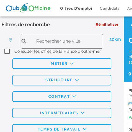
Offres D'emploi
Candidats
Ai
Filtres de recherche
Réinitialiser
20km
Consulter les offres de la France d'outre-mer
T
p
s
MÉTIER
9
STRUCTURE
P
P
CONTRAT
D
INTERMÉDIAIRES
Pu
TEMPS DE TRAVAIL
P