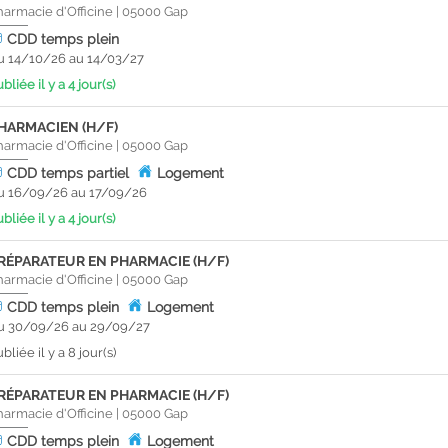
harmacie d'Officine
|
05000
Gap
CDD
temps plein
u 14/10/26 au 14/03/27
bliée il y a 4 jour(s)
HARMACIEN (H/F)
harmacie d'Officine
|
05000
Gap
CDD
temps partiel
Logement
u 16/09/26 au 17/09/26
bliée il y a 4 jour(s)
RÉPARATEUR EN PHARMACIE (H/F)
harmacie d'Officine
|
05000
Gap
CDD
temps plein
Logement
u 30/09/26 au 29/09/27
bliée il y a 8 jour(s)
RÉPARATEUR EN PHARMACIE (H/F)
harmacie d'Officine
|
05000
Gap
CDD
temps plein
Logement