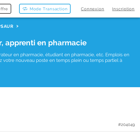
ffre
Mode Transaction
Connexion
Inscription
PSAUR
r, apprenti en pharmacie
rateur en pharmacie, étudiant en pharmacie, etc. Emplois en
uvez votre nouveau poste en temps plein ou temps partiel à
#204049