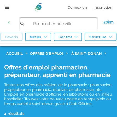
Connexion
Inscription
20km
Favoris
Métier
Contrat
Structure
F
ACCUEIL
OFFRES D'EMPLOI
À SAINT-DONAN
i
Offres d'emploi pharmacien,
l
préparateur, apprenti en pharmacie
t
r
Toutes nos offres des métiers de la pharmacie : pharmacien,
préparateur en pharmacie, étudiant en pharmacie, etc.
e
Emplois en pharmacie d'officine, en laboratoire ou en milieu
hospitalier. Trouvez votre nouveau poste en temps plein ou
s
temps partiel à saint-donan grâce à Club Officine.
d
4 résultats
e