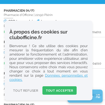
r
PHARMACIEN (H/F)
e
Pharmacie d'Officine
|
22190
Plérin
c
CDD
temps plein
Logement
Du 27/08/26 au 27/10/26
h
À propos des cookies sur
Publiée il y a 3 jour(s)
#204011
e
clubofficine.fr
r
PRÉPARATEUR EN PHARMACIE (H/F)
Bienvenue ! Ce site utilise des cookies pour
Pharmacie d'Officine
|
22190
Plérin
c
mesurer la fréquentation du site afin d’en
CDI
temps plein
améliorer le fonctionnement et l’administration,
h
À partir du 27/08/26
pour améliorer votre expérience utilisateur, ainsi
e
que pour vous proposer des services interactifs.
Publiée il y a 4 jour(s)
#204010
Nous conservons votre choix mais vous pouvez
changer ce choix à tout moment en vous
PRÉPARATEUR EN PHARMACIE (H/F)
Réinitialiser
rendant sur la page
Données personnelles et
Pharmacie d'Officine
|
22000
Saint-Brieuc
cookies.
CDI
temps plein
2
À partir du 30/08/26
0
TOUT REFUSER
TOUT ACCEPTER
k
Publiée il y a 13 jour(s)
#203420
2 filtre(s) actifs
m
Consulter les offres de la France d'outre-mer
PHARMACIEN (H/F)