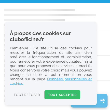
r
e
c
h
À propos des cookies sur
e
clubofficine.fr
r
Bienvenue ! Ce site utilise des cookies pour
c
mesurer la fréquentation du site afin d’en
améliorer le fonctionnement et l’administration,
h
pour améliorer votre expérience utilisateur, ainsi
e
que pour vous proposer des services interactifs.
Nous conservons votre choix mais vous pouvez
changer ce choix à tout moment en vous
Réinitialiser
rendant sur la page
Données personnelles et
cookies.
2
0
TOUT REFUSER
TOUT ACCEPTER
k
2 filtre(s) actifs
m
Consulter les offres de la France d'outre-mer