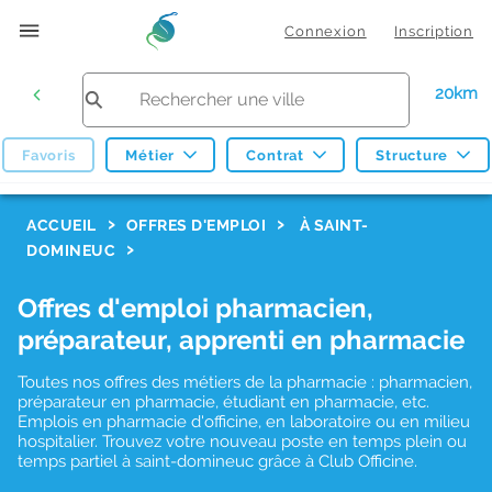
Connexion
Inscription
20km
Favoris
Métier
Contrat
Structure
F
ACCUEIL
OFFRES D'EMPLOI
À SAINT-
DOMINEUC
i
l
Offres d'emploi pharmacien,
t
préparateur, apprenti en pharmacie
r
Toutes nos offres des métiers de la pharmacie : pharmacien,
e
préparateur en pharmacie, étudiant en pharmacie, etc.
s
Emplois en pharmacie d'officine, en laboratoire ou en milieu
hospitalier. Trouvez votre nouveau poste en temps plein ou
d
temps partiel à saint-domineuc grâce à Club Officine.
e