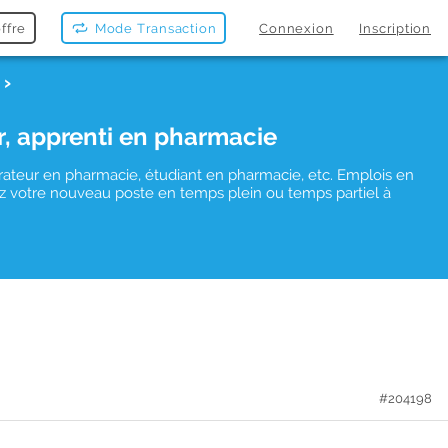
ffre
Mode Transaction
Connexion
Inscription
r, apprenti en pharmacie
rateur en pharmacie, étudiant en pharmacie, etc. Emplois en
uvez votre nouveau poste en temps plein ou temps partiel à
#204198