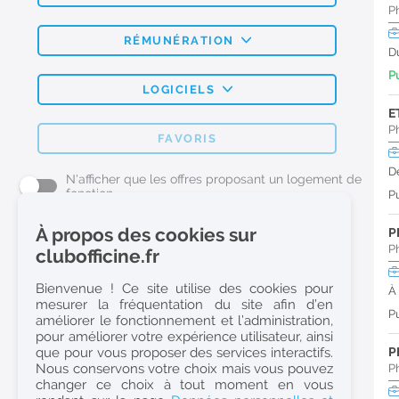
P
RÉMUNÉRATION
D
Pu
LOGICIELS
E
P
FAVORIS
D
N'afficher que les offres proposant un logement de
fonction
Pu
À propos des cookies sur
P
L'emploi Pharmacie par métier
P
clubofficine.fr
Pharmacien (H/F)
Bienvenue ! Ce site utilise des cookies pour
À
mesurer la fréquentation du site afin d’en
Préparateur en Pharmacie (H/F)
Pu
améliorer le fonctionnement et l’administration,
Etudiant en Pharmacie (H/F)
pour améliorer votre expérience utilisateur, ainsi
que pour vous proposer des services interactifs.
P
Etudiant en Pharmacie 6e année validée (H/F)
Nous conservons votre choix mais vous pouvez
P
Conseiller Dermo Cosmetique - Esthéticienne (H/F)
changer ce choix à tout moment en vous