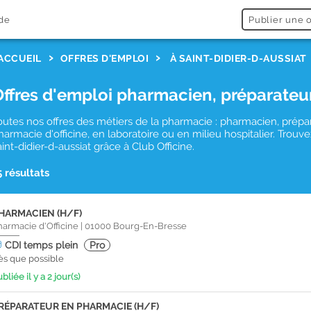
de
Publier une o
ACCUEIL
OFFRES D'EMPLOI
À SAINT-DIDIER-D-AUSSIAT
Offres d'emploi pharmacien, préparateu
outes nos offres des métiers de la pharmacie : pharmacien, prépa
harmacie d'officine, en laboratoire ou en milieu hospitalier. Tro
aint-didier-d-aussiat grâce à Club Officine.
5 résultats
HARMACIEN (H/F)
harmacie d'Officine
|
01000
Bourg-En-Bresse
CDI
temps plein
Pro
ès que possible
bliée il y a 2 jour(s)
RÉPARATEUR EN PHARMACIE (H/F)