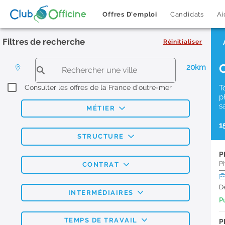
Offres D'emploi
Candidats
Ai
Filtres de recherche
Réinitialiser
20km
Consulter les offres de la France d'outre-mer
T
p
s
MÉTIER
1
STRUCTURE
P
P
CONTRAT
D
INTERMÉDIAIRES
Pu
TEMPS DE TRAVAIL
P