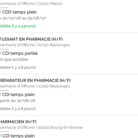
harmacie d'Officine
|
71000
Mâcon
CDD
temps plein
u 30/10/26 au 29/08/27
bliée il y a 4 jour(s)
TUDIANT EN PHARMACIE (H/F)
harmacie d'Officine
|
01750
Replonges
CDI
temps partiel
ès que possible
bliée il y a 8 jour(s)
RÉPARATEUR EN PHARMACIE (H/F)
harmacie d'Officine
|
01750
Replonges
CDI
temps plein
 partir du 30/08/26
bliée il y a 8 jour(s)
HARMACIEN (H/F)
harmacie d'Officine
|
01000
Bourg-En-Bresse
CDI
temps plein