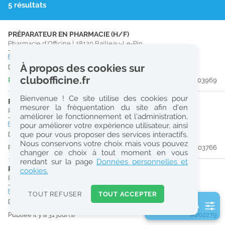
5 résultats
r
e
PRÉPARATEUR EN PHARMACIE (H/F)
c
Pharmacie d'Officine
|
28120
Bailleau-Le-Pin
h
CDI
temps plein
À propos des cookies sur
Dès que possible
e
clubofficine.fr
Publiée il y a 7 jour(s)
#203969
r
Bienvenue ! Ce site utilise des cookies pour
c
PHARMACIEN (H/F)
mesurer la fréquentation du site afin d’en
Pharmacie d'Officine
|
28190
Courville-Sur-Eure
améliorer le fonctionnement et l’administration,
h
CDD
temps plein
pour améliorer votre expérience utilisateur, ainsi
e
que pour vous proposer des services interactifs.
Du 25/08/26 au 25/08/27
Nous conservons votre choix mais vous pouvez
Publiée il y a 10 jour(s)
#203766
changer ce choix à tout moment en vous
Réinitialiser
rendant sur la page
Données personnelles et
PHARMACIEN (H/F)
cookies.
Pharmacie d'Officine
|
28190
Courville-Sur-Eure
2
0
CDD
temps plein
TOUT REFUSER
TOUT ACCEPTER
k
Du 28/08/26 au 30/08/27
2 filtre(s) actifs
m
Publiée il y a 31 jour(s)
#202279
Consulter les offres de la France d'outre-mer