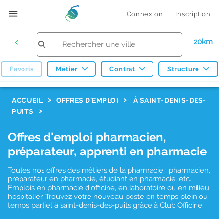
Connexion
Inscription
20km
Favoris
Métier
Contrat
Structure
F
ACCUEIL
OFFRES D'EMPLOI
À SAINT-DENIS-DES-
PUITS
i
l
Offres d'emploi pharmacien,
t
préparateur, apprenti en pharmacie
r
Toutes nos offres des métiers de la pharmacie : pharmacien,
e
préparateur en pharmacie, étudiant en pharmacie, etc.
s
Emplois en pharmacie d'officine, en laboratoire ou en milieu
hospitalier. Trouvez votre nouveau poste en temps plein ou
d
temps partiel à saint-denis-des-puits grâce à Club Officine.
e