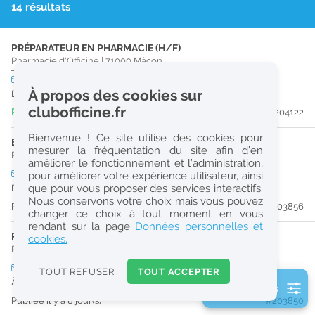
14 résultats
r
e
PRÉPARATEUR EN PHARMACIE (H/F)
c
Pharmacie d'Officine
|
71000
Mâcon
h
CDD
temps plein
À propos des cookies sur
Du 30/10/26 au 29/08/27
e
clubofficine.fr
Publiée il y a 3 jour(s)
#204122
r
Bienvenue ! Ce site utilise des cookies pour
c
ETUDIANT EN PHARMACIE (H/F)
mesurer la fréquentation du site afin d’en
Pharmacie d'Officine
|
01750
Replonges
améliorer le fonctionnement et l’administration,
h
CDI
temps partiel
pour améliorer votre expérience utilisateur, ainsi
e
que pour vous proposer des services interactifs.
Dès que possible
Nous conservons votre choix mais vous pouvez
Publiée il y a 8 jour(s)
#203856
changer ce choix à tout moment en vous
Réinitialiser
rendant sur la page
Données personnelles et
PRÉPARATEUR EN PHARMACIE (H/F)
cookies.
Pharmacie d'Officine
|
01750
Replonges
2
0
CDI
temps plein
TOUT REFUSER
TOUT ACCEPTER
k
À partir du 30/08/26
2 filtre(s) actifs
m
Publiée il y a 8 jour(s)
#203850
Consulter les offres de la France d'outre-mer