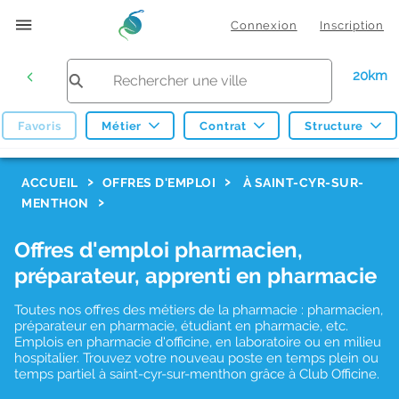
Connexion
Inscription
20km
Favoris
Métier
Contrat
Structure
F
ACCUEIL
OFFRES D'EMPLOI
À SAINT-CYR-SUR-
MENTHON
i
l
Offres d'emploi pharmacien,
t
préparateur, apprenti en pharmacie
r
Toutes nos offres des métiers de la pharmacie : pharmacien,
e
préparateur en pharmacie, étudiant en pharmacie, etc.
s
Emplois en pharmacie d'officine, en laboratoire ou en milieu
hospitalier. Trouvez votre nouveau poste en temps plein ou
d
temps partiel à saint-cyr-sur-menthon grâce à Club Officine.
e