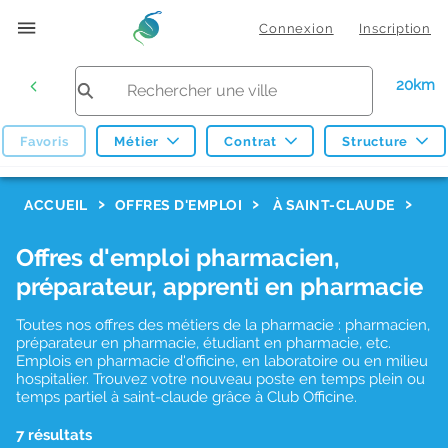
Connexion
Inscription
20km
Favoris
Métier
Contrat
Structure
F
ACCUEIL
OFFRES D'EMPLOI
À SAINT-CLAUDE
i
Offres d'emploi pharmacien,
l
préparateur, apprenti en pharmacie
t
r
Toutes nos offres des métiers de la pharmacie : pharmacien,
préparateur en pharmacie, étudiant en pharmacie, etc.
e
Emplois en pharmacie d'officine, en laboratoire ou en milieu
hospitalier. Trouvez votre nouveau poste en temps plein ou
s
temps partiel à saint-claude grâce à Club Officine.
d
7 résultats
e