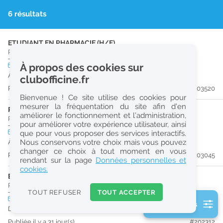
r
6 résultats
e
c
ETUDIANT EN PHARMACIE (H/F)
Pharmacie d'Officine
|
61290
Longny Les Villages
h
CDI
À propos des cookies sur
temps plein
e
À partir du 29/08/26
clubofficine.fr
r
Publiée il y a 13 jour(s)
#203520
Bienvenue ! Ce site utilise des cookies pour
c
mesurer la fréquentation du site afin d’en
PRÉPARATEUR EN PHARMACIE (H/F)
améliorer le fonctionnement et l’administration,
h
Pharmacie d'Officine
|
61290
Longny Les Villages
pour améliorer votre expérience utilisateur, ainsi
e
CDI
temps plein
que pour vous proposer des services interactifs.
Nous conservons votre choix mais vous pouvez
À partir du 30/08/26
changer ce choix à tout moment en vous
Publiée il y a 20 jour(s)
#203045
Réinitialiser
rendant sur la page
Données personnelles et
cookies.
ETUDIANT EN PHARMACIE (H/F)
2
Pharmacie d'Officine
|
61290
Longny Les Villages
0
TOUT REFUSER
TOUT ACCEPTER
k
CDI
temps partiel
Logement
2 filtre(s) actifs
m
Dès que possible
Consulter les offres de la France d'outre-mer
Publiée il y a 31 jour(s)
#202312