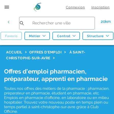
Connexion
Inscription
20km
Favoris
Métier
Contrat
Structure
F
ACCUEIL
OFFRES D'EMPLOI
À SAINT-
CHRISTOPHE-SUR-AVRE
i
l
Offres d'emploi pharmacien,
t
préparateur, apprenti en pharmacie
r
Toutes nos offres des métiers de la pharmacie : pharmacien,
e
préparateur en pharmacie, étudiant en pharmacie, etc.
s
Emplois en pharmacie d'officine, en laboratoire ou en milieu
hospitalier. Trouvez votre nouveau poste en temps plein ou
d
temps partiel à saint-christophe-sur-avre grâce à Club
Officine.
e