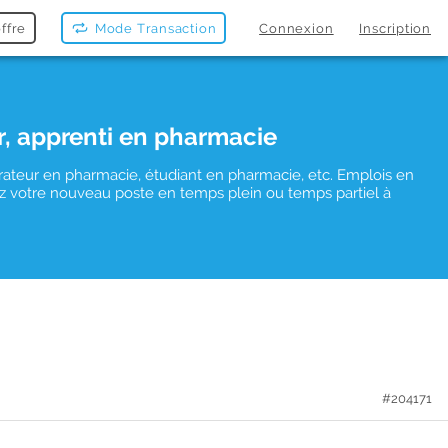
ffre
Mode Transaction
Connexion
Inscription
r, apprenti en pharmacie
rateur en pharmacie, étudiant en pharmacie, etc. Emplois en
uvez votre nouveau poste en temps plein ou temps partiel à
#204171