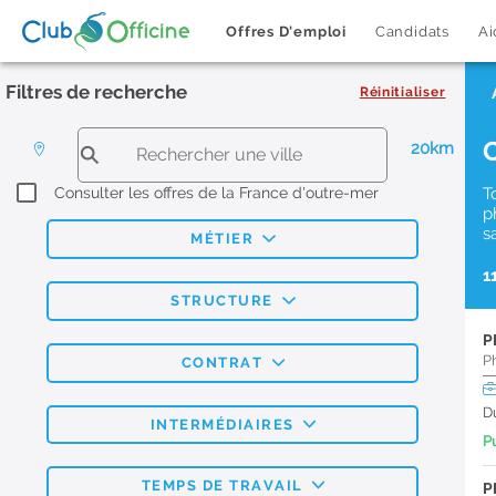
Offres D'emploi
Candidats
Ai
Filtres de recherche
Réinitialiser
20km
Consulter les offres de la France d'outre-mer
T
p
s
MÉTIER
1
STRUCTURE
P
P
CONTRAT
D
INTERMÉDIAIRES
Pu
TEMPS DE TRAVAIL
P