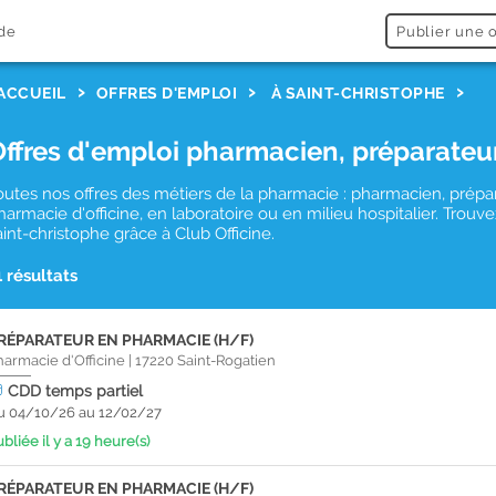
de
Publier une o
ACCUEIL
OFFRES D'EMPLOI
À SAINT-CHRISTOPHE
Offres d'emploi pharmacien, préparateu
outes nos offres des métiers de la pharmacie : pharmacien, prépa
harmacie d'officine, en laboratoire ou en milieu hospitalier. Tro
aint-christophe grâce à Club Officine.
1 résultats
RÉPARATEUR EN PHARMACIE (H/F)
harmacie d'Officine
|
17220
Saint-Rogatien
CDD
temps partiel
u 04/10/26 au 12/02/27
bliée il y a 19 heure(s)
RÉPARATEUR EN PHARMACIE (H/F)