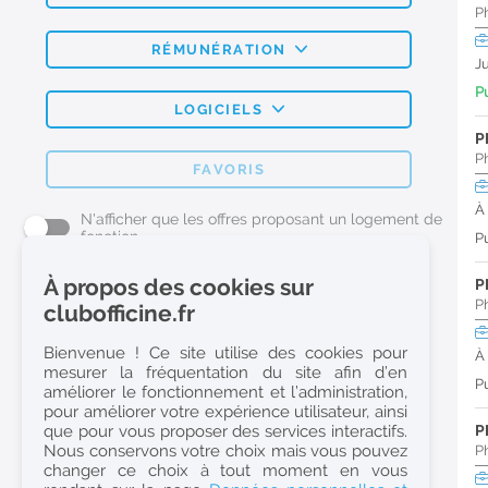
P
RÉMUNÉRATION
J
Pu
LOGICIELS
P
P
FAVORIS
À
N'afficher que les offres proposant un logement de
fonction
Pu
À propos des cookies sur
P
L'emploi Pharmacie par métier
P
clubofficine.fr
Pharmacien (H/F)
Bienvenue ! Ce site utilise des cookies pour
À
mesurer la fréquentation du site afin d’en
Préparateur en Pharmacie (H/F)
Pu
améliorer le fonctionnement et l’administration,
Etudiant en Pharmacie (H/F)
pour améliorer votre expérience utilisateur, ainsi
que pour vous proposer des services interactifs.
P
Etudiant en Pharmacie 6e année validée (H/F)
Nous conservons votre choix mais vous pouvez
P
Conseiller Dermo Cosmetique - Esthéticienne (H/F)
changer ce choix à tout moment en vous