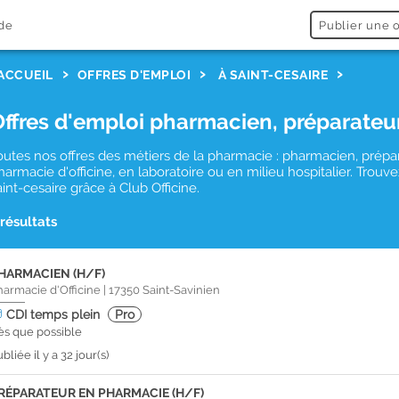
de
Publier une o
ACCUEIL
OFFRES D'EMPLOI
À SAINT-CESAIRE
Offres d'emploi pharmacien, préparateu
outes nos offres des métiers de la pharmacie : pharmacien, prépa
harmacie d'officine, en laboratoire ou en milieu hospitalier. Tro
aint-cesaire grâce à Club Officine.
 résultats
HARMACIEN (H/F)
harmacie d'Officine
|
17350
Saint-Savinien
CDI
temps plein
Pro
ès que possible
bliée il y a 32 jour(s)
RÉPARATEUR EN PHARMACIE (H/F)