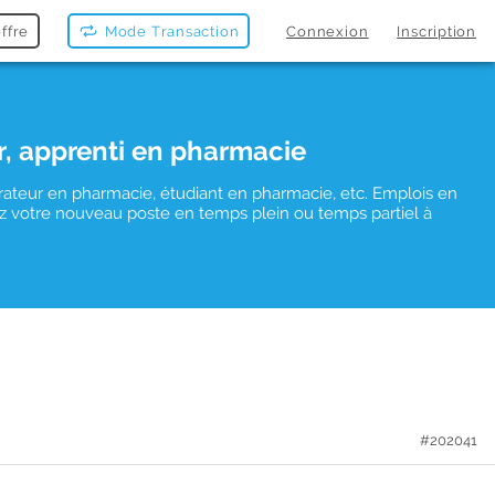
ffre
Mode Transaction
Connexion
Inscription
r, apprenti en pharmacie
rateur en pharmacie, étudiant en pharmacie, etc. Emplois en
uvez votre nouveau poste en temps plein ou temps partiel à
#202041