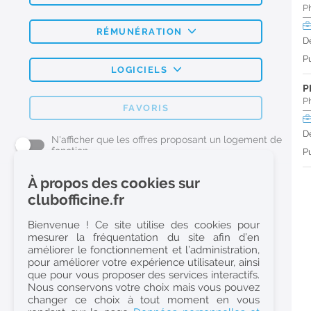
P
RÉMUNÉRATION
D
Pu
LOGICIELS
P
P
FAVORIS
D
N'afficher que les offres proposant un logement de
fonction
Pu
À propos des cookies sur
L'emploi Pharmacie par métier
clubofficine.fr
Pharmacien (H/F)
Bienvenue ! Ce site utilise des cookies pour
mesurer la fréquentation du site afin d’en
Préparateur en Pharmacie (H/F)
améliorer le fonctionnement et l’administration,
Etudiant en Pharmacie (H/F)
pour améliorer votre expérience utilisateur, ainsi
que pour vous proposer des services interactifs.
Etudiant en Pharmacie 6e année validée (H/F)
Nous conservons votre choix mais vous pouvez
Conseiller Dermo Cosmetique - Esthéticienne (H/F)
changer ce choix à tout moment en vous