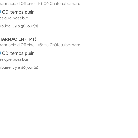
harmacie d'Officine
|
16100
Châteaubernard
CDI
temps plein
ès que possible
bliée il y a 38 jour(s)
HARMACIEN (H/F)
harmacie d'Officine
|
16100
Châteaubernard
CDI
temps plein
ès que possible
bliée il y a 40 jour(s)