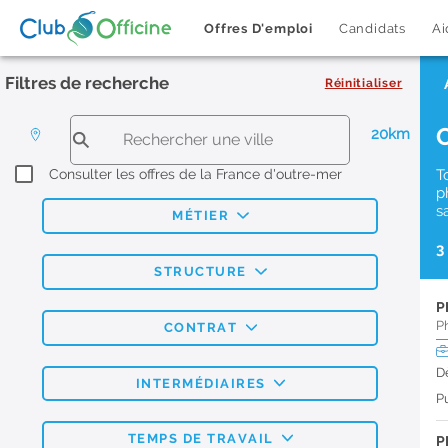
Offres D'emploi
Candidats
Ai
Filtres de recherche
Réinitialiser
20km
Consulter les offres de la France d'outre-mer
T
p
s
MÉTIER
3
STRUCTURE
P
P
CONTRAT
D
INTERMÉDIAIRES
Pu
TEMPS DE TRAVAIL
P