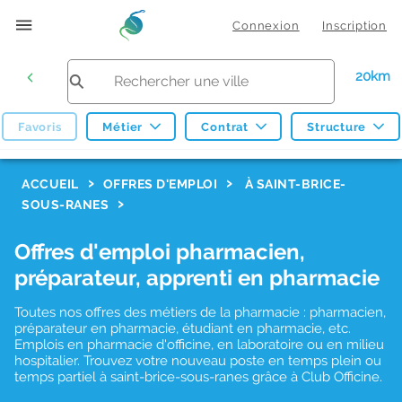
Connexion
Inscription
20km
Favoris
Métier
Contrat
Structure
F
ACCUEIL
OFFRES D'EMPLOI
À SAINT-BRICE-
SOUS-RANES
i
l
Offres d'emploi pharmacien,
t
préparateur, apprenti en pharmacie
r
Toutes nos offres des métiers de la pharmacie : pharmacien,
e
préparateur en pharmacie, étudiant en pharmacie, etc.
s
Emplois en pharmacie d'officine, en laboratoire ou en milieu
hospitalier. Trouvez votre nouveau poste en temps plein ou
d
temps partiel à saint-brice-sous-ranes grâce à Club Officine.
e