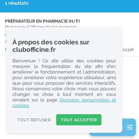
1 résultats
r
e
PRÉPARATEUR EN PHARMACIE (H/F)
c
Pharmacie d'Officine
|
61200
Argentan
h
CDI
temps plein
À propos des cookies sur
À partir du 29/08/26
e
clubofficine.fr
Publiée il y a 17 heure(s)
#204346
r
Bienvenue ! Ce site utilise des cookies pour
c
mesurer la fréquentation du site afin d’en
améliorer le fonctionnement et l’administration,
h
pour améliorer votre expérience utilisateur, ainsi
e
que pour vous proposer des services interactifs.
Nous conservons votre choix mais vous pouvez
changer ce choix à tout moment en vous
Réinitialiser
rendant sur la page
Données personnelles et
cookies.
2
0
TOUT REFUSER
TOUT ACCEPTER
k
2 filtre(s) actifs
m
Consulter les offres de la France d'outre-mer