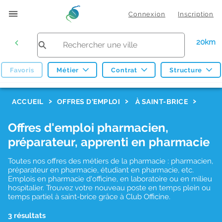
Connexion
Inscription
20km
Favoris
Métier
Contrat
Structure
F
ACCUEIL
OFFRES D'EMPLOI
À SAINT-BRICE
i
Offres d'emploi pharmacien,
l
préparateur, apprenti en pharmacie
t
r
Toutes nos offres des métiers de la pharmacie : pharmacien,
préparateur en pharmacie, étudiant en pharmacie, etc.
e
Emplois en pharmacie d'officine, en laboratoire ou en milieu
hospitalier. Trouvez votre nouveau poste en temps plein ou
s
temps partiel à saint-brice grâce à Club Officine.
d
3 résultats
e