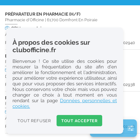
r
PRÉPARATEUR EN PHARMACIE (H/F)
e
Pharmacie d'Officine
|
61700
Domfront En Poiraie
c
CDI
temps plein
À partir du 31/08/26
h
À propos des cookies sur
Publiée il y a 22 jour(s)
#202940
e
clubofficine.fr
r
ETUDIANT EN PHARMACIE 6E ANNÉE VALIDÉE (H/F)
Bienvenue ! Ce site utilise des cookies pour
Pharmacie d'Officine
|
61700
Domfront En Poiraie
c
mesurer la fréquentation du site afin d’en
CDD
temps plein
Logement
améliorer le fonctionnement et l’administration,
h
Du 06/09/26 au 06/01/27
pour améliorer votre expérience utilisateur, ainsi
e
que pour vous proposer des services interactifs.
Publiée il y a 22 jour(s)
#202938
Nous conservons votre choix mais vous pouvez
changer ce choix à tout moment en vous
PHARMACIEN (H/F)
Réinitialiser
rendant sur la page
Données personnelles et
Pharmacie d'Officine
|
61700
Domfront En Poiraie
cookies.
CDI
temps plein
Logement
2
À partir du 06/09/26
0
TOUT REFUSER
TOUT ACCEPTER
k
Publiée il y a 22 jour(s)
#202936
2 filtre(s) actifs
m
Consulter les offres de la France d'outre-mer