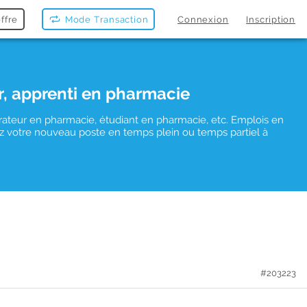
ffre
Mode Transaction
Connexion
Inscription
r, apprenti en pharmacie
rateur en pharmacie, étudiant en pharmacie, etc. Emplois en
uvez votre nouveau poste en temps plein ou temps partiel à
#203223