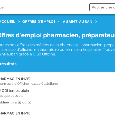
de
Publier une o
ACCUEIL
OFFRES D'EMPLOI
À SAINT-AUBAN
Offres d'emploi pharmacien, préparateu
outes nos offres des métiers de la pharmacie : pharmacien, prépa
harmacie d'officine, en laboratoire ou en milieu hospitalier. Tro
aint-auban grâce à Club Officine.
 résultats
HARMACIEN (H/F)
harmacie d'Officine
|
04120
Castellane
CDI
temps plein
ès que possible
bliée il y a 15 jour(s)
HARMACIEN (H/F)