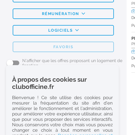
P
RÉMUNÉRATION
D
Pu
LOGICIELS
P
P
FAVORIS
D
N'afficher que les offres proposant un logement de
fonction
Pu
À propos des cookies sur
L'emploi Pharmacie par métier
clubofficine.fr
Pharmacien (H/F)
Bienvenue ! Ce site utilise des cookies pour
mesurer la fréquentation du site afin d’en
Préparateur en Pharmacie (H/F)
améliorer le fonctionnement et l’administration,
Etudiant en Pharmacie (H/F)
pour améliorer votre expérience utilisateur, ainsi
que pour vous proposer des services interactifs.
Etudiant en Pharmacie 6e année validée (H/F)
Nous conservons votre choix mais vous pouvez
Conseiller Dermo Cosmetique - Esthéticienne (H/F)
changer ce choix à tout moment en vous