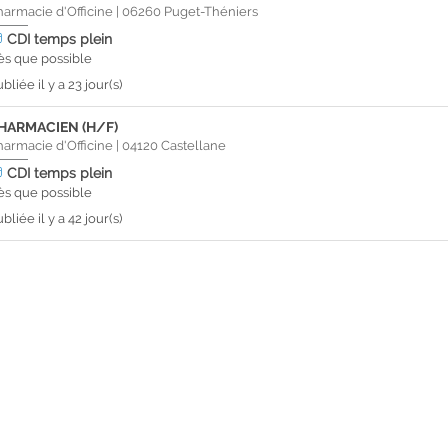
harmacie d'Officine
|
06260
Puget-Théniers
CDI
temps plein
ès que possible
bliée il y a 23 jour(s)
HARMACIEN (H/F)
harmacie d'Officine
|
04120
Castellane
CDI
temps plein
ès que possible
bliée il y a 42 jour(s)