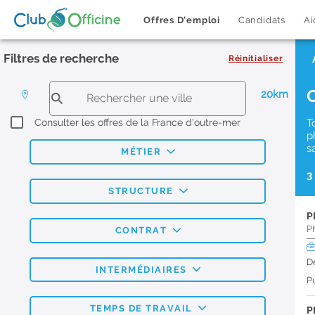
Offres D'emploi
Candidats
Ai
Filtres de recherche
Réinitialiser
20km
Consulter les offres de la France d'outre-mer
T
p
s
MÉTIER
3
STRUCTURE
P
P
CONTRAT
D
INTERMÉDIAIRES
Pu
TEMPS DE TRAVAIL
P