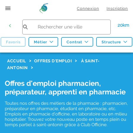
Connexion
Inscription
20km
Favoris
Métier
Contrat
Structure
F
ACCUEIL
OFFRES D'EMPLOI
À SAINT-
ANTONIN
i
l
Offres d'emploi pharmacien,
t
préparateur, apprenti en pharmacie
r
Toutes nos offres des métiers de la pharmacie : pharmacien,
e
préparateur en pharmacie, étudiant en pharmacie, etc.
s
Emplois en pharmacie d'officine, en laboratoire ou en milieu
hospitalier. Trouvez votre nouveau poste en temps plein ou
d
temps partiel à saint-antonin grâce à Club Officine.
e