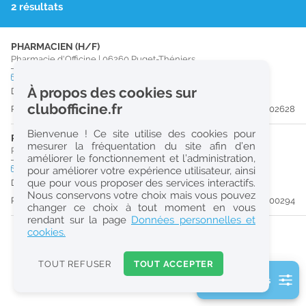
2 résultats
r
e
PHARMACIEN (H/F)
c
Pharmacie d'Officine
|
06260
Puget-Théniers
h
CDI
temps plein
À propos des cookies sur
Dès que possible
e
clubofficine.fr
Publiée il y a 23 jour(s)
#202628
r
Bienvenue ! Ce site utilise des cookies pour
c
PHARMACIEN (H/F)
mesurer la fréquentation du site afin d’en
Pharmacie d'Officine
|
06510
Gattieres
améliorer le fonctionnement et l’administration,
h
CDI
temps partiel
pour améliorer votre expérience utilisateur, ainsi
e
que pour vous proposer des services interactifs.
Dès que possible
Nous conservons votre choix mais vous pouvez
Publiée il y a 53 jour(s)
#200294
changer ce choix à tout moment en vous
Réinitialiser
rendant sur la page
Données personnelles et
cookies.
2
0
TOUT REFUSER
TOUT ACCEPTER
k
2 filtre(s) actifs
m
Consulter les offres de la France d'outre-mer