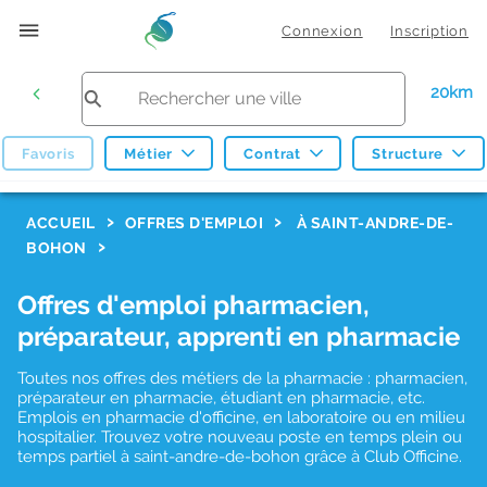
Connexion
Inscription
20km
Favoris
Métier
Contrat
Structure
F
ACCUEIL
OFFRES D'EMPLOI
À SAINT-ANDRE-DE-
BOHON
i
l
Offres d'emploi pharmacien,
t
préparateur, apprenti en pharmacie
r
Toutes nos offres des métiers de la pharmacie : pharmacien,
e
préparateur en pharmacie, étudiant en pharmacie, etc.
s
Emplois en pharmacie d'officine, en laboratoire ou en milieu
hospitalier. Trouvez votre nouveau poste en temps plein ou
d
temps partiel à saint-andre-de-bohon grâce à Club Officine.
e