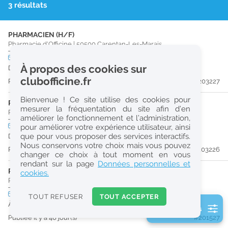
3 résultats
r
e
PHARMACIEN (H/F)
c
Pharmacie d'Officine
|
50500
Carentan-Les-Marais
h
CDI
temps plein
À propos des cookies sur
Dès que possible
e
clubofficine.fr
Publiée il y a 16 jour(s)
#203227
r
Bienvenue ! Ce site utilise des cookies pour
c
PRÉPARATEUR EN PHARMACIE (H/F)
mesurer la fréquentation du site afin d’en
Pharmacie d'Officine
|
50500
Carentan-Les-Marais
améliorer le fonctionnement et l’administration,
h
CDI
temps plein
pour améliorer votre expérience utilisateur, ainsi
e
que pour vous proposer des services interactifs.
Dès que possible
Nous conservons votre choix mais vous pouvez
Publiée il y a 16 jour(s)
#203226
changer ce choix à tout moment en vous
Réinitialiser
rendant sur la page
Données personnelles et
PHARMACIEN (H/F)
cookies.
Pharmacie d'Officine
|
50620
Saint-Jean-De-Daye
2
0
CDI
temps partiel
TOUT REFUSER
TOUT ACCEPTER
k
À partir du 30/10/26
2 filtre(s) actifs
m
Publiée il y a 40 jour(s)
#201527
Consulter les offres de la France d'outre-mer