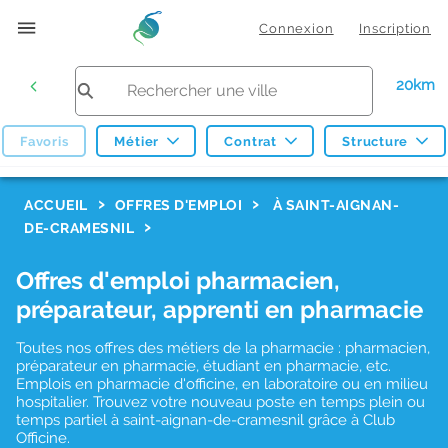
Connexion
Inscription
20km
Favoris
Métier
Contrat
Structure
F
ACCUEIL
OFFRES D'EMPLOI
À SAINT-AIGNAN-
DE-CRAMESNIL
i
l
Offres d'emploi pharmacien,
t
préparateur, apprenti en pharmacie
r
Toutes nos offres des métiers de la pharmacie : pharmacien,
e
préparateur en pharmacie, étudiant en pharmacie, etc.
s
Emplois en pharmacie d'officine, en laboratoire ou en milieu
hospitalier. Trouvez votre nouveau poste en temps plein ou
d
temps partiel à saint-aignan-de-cramesnil grâce à Club
Officine.
e