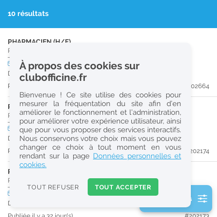
r
10 résultats
e
c
PHARMACIEN (H/F)
Pharmacie d'Officine
|
14123
Cormelles-Le-Royal
h
CDI
À propos des cookies sur
temps plein
e
Dès que possible
clubofficine.fr
r
Publiée il y a 24 jour(s)
#202664
Bienvenue ! Ce site utilise des cookies pour
c
mesurer la fréquentation du site afin d’en
PHARMACIEN (H/F)
améliorer le fonctionnement et l’administration,
h
Pharmacie d'Officine
|
14000
Caen
pour améliorer votre expérience utilisateur, ainsi
e
CDI
temps plein
que pour vous proposer des services interactifs.
Nous conservons votre choix mais vous pouvez
Dès que possible
changer ce choix à tout moment en vous
Publiée il y a 32 jour(s)
#202174
Réinitialiser
rendant sur la page
Données personnelles et
cookies.
PRÉPARATEUR EN PHARMACIE (H/F)
2
Pharmacie d'Officine
|
14000
Caen
0
TOUT REFUSER
TOUT ACCEPTER
k
CDI
temps plein
2 filtre(s) actifs
m
Dès que possible
Consulter les offres de la France d'outre-mer
Publiée il y a 32 jour(s)
#202173