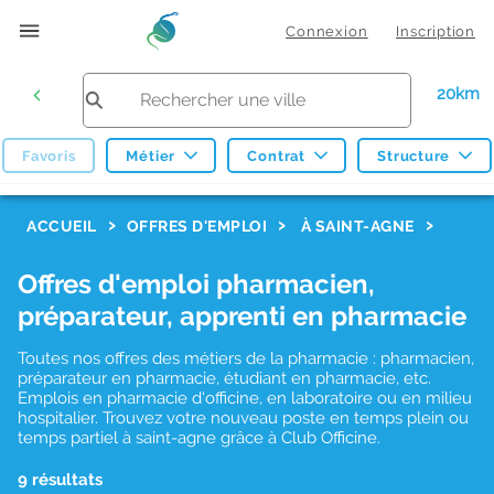
Connexion
Inscription
20km
Favoris
Métier
Contrat
Structure
F
ACCUEIL
OFFRES D'EMPLOI
À SAINT-AGNE
i
Offres d'emploi pharmacien,
l
préparateur, apprenti en pharmacie
t
r
Toutes nos offres des métiers de la pharmacie : pharmacien,
préparateur en pharmacie, étudiant en pharmacie, etc.
e
Emplois en pharmacie d'officine, en laboratoire ou en milieu
hospitalier. Trouvez votre nouveau poste en temps plein ou
s
temps partiel à saint-agne grâce à Club Officine.
d
9 résultats
e