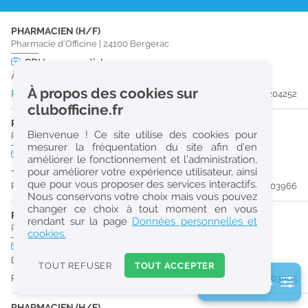
r
PHARMACIEN (H/F)
e
Pharmacie d'Officine
|
24100
Bergerac
c
CDI
temps partiel
À partir du 31/10/26
h
À propos des cookies sur
Publiée il y a 4 jour(s)
#204252
e
clubofficine.fr
r
PRÉPARATEUR EN PHARMACIE (H/F)
Bienvenue ! Ce site utilise des cookies pour
Pharmacie d'Officine
|
24150
Lalinde
c
mesurer la fréquentation du site afin d’en
CDD
temps plein
améliorer le fonctionnement et l’administration,
h
Jusqu'au 27/08/26
pour améliorer votre expérience utilisateur, ainsi
e
que pour vous proposer des services interactifs.
Publiée il y a 8 jour(s)
#203966
Nous conservons votre choix mais vous pouvez
changer ce choix à tout moment en vous
PHARMACIEN (H/F)
Réinitialiser
rendant sur la page
Données personnelles et
Pharmacie d'Officine
|
24100
Bergerac
cookies.
CDI
temps plein
2
Dès que possible
0
TOUT REFUSER
TOUT ACCEPTER
k
Publiée il y a 9 jour(s)
#203905
2 filtre(s) actifs
m
Consulter les offres de la France d'outre-mer
PHARMACIEN (H/F)