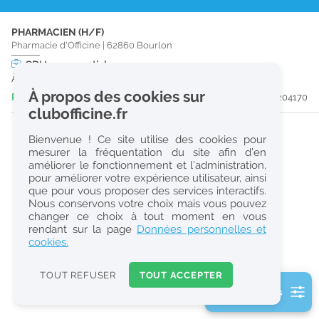
r
PHARMACIEN (H/F)
e
Pharmacie d'Officine
|
62860
Bourlon
c
CDI
temps partiel
À partir du 31/08/26
h
À propos des cookies sur
Publiée il y a 2 jour(s)
#204170
e
clubofficine.fr
r
Bienvenue ! Ce site utilise des cookies pour
c
mesurer la fréquentation du site afin d’en
améliorer le fonctionnement et l’administration,
h
pour améliorer votre expérience utilisateur, ainsi
e
que pour vous proposer des services interactifs.
Nous conservons votre choix mais vous pouvez
changer ce choix à tout moment en vous
Réinitialiser
rendant sur la page
Données personnelles et
cookies.
2
0
TOUT REFUSER
TOUT ACCEPTER
k
2 filtre(s) actifs
m
Consulter les offres de la France d'outre-mer