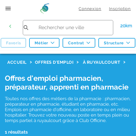
Connexion
Inscription
20km
Favoris
Métier
Contrat
Structure
F
ACCUEIL
OFFRES D'EMPLOI
À RUYAULCOURT
i
Offres d'emploi pharmacien,
l
préparateur, apprenti en pharmacie
t
r
Toutes nos offres des métiers de la pharmacie : pharmacien,
préparateur en pharmacie, étudiant en pharmacie, etc.
e
Emplois en pharmacie d'officine, en laboratoire ou en milieu
hospitalier. Trouvez votre nouveau poste en temps plein ou
s
temps partiel à ruyaulcourt grâce à Club Officine.
d
1 résultats
e