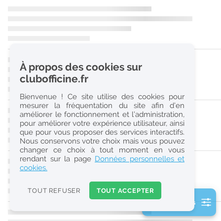
r
e
c
h
À propos des cookies sur
e
clubofficine.fr
r
Bienvenue ! Ce site utilise des cookies pour
c
mesurer la fréquentation du site afin d’en
améliorer le fonctionnement et l’administration,
h
pour améliorer votre expérience utilisateur, ainsi
e
que pour vous proposer des services interactifs.
Nous conservons votre choix mais vous pouvez
changer ce choix à tout moment en vous
Réinitialiser
rendant sur la page
Données personnelles et
cookies.
2
0
TOUT REFUSER
TOUT ACCEPTER
k
2 filtre(s) actifs
m
Consulter les offres de la France d'outre-mer