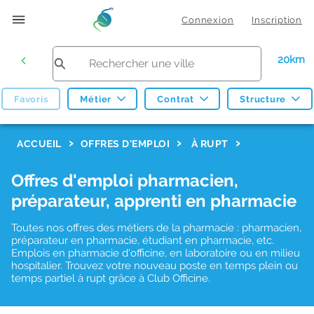
Connexion
Inscription
20km
Favoris
Métier
Contrat
Structure
F
ACCUEIL
OFFRES D'EMPLOI
À RUPT
i
Offres d'emploi pharmacien,
l
préparateur, apprenti en pharmacie
t
r
Toutes nos offres des métiers de la pharmacie : pharmacien,
préparateur en pharmacie, étudiant en pharmacie, etc.
e
Emplois en pharmacie d'officine, en laboratoire ou en milieu
hospitalier. Trouvez votre nouveau poste en temps plein ou
s
temps partiel à rupt grâce à Club Officine.
d
e