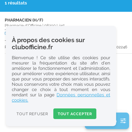
1 résultats
r
e
PHARMACIEN (H/F)
c
Pharmacie d'Officine
|
08290
Liart
h
CDD
temps partiel
À propos des cookies sur
Jusqu'au 27/02/27
e
clubofficine.fr
Publiée il y a 31 jour(s)
#202246
r
Bienvenue ! Ce site utilise des cookies pour
c
mesurer la fréquentation du site afin d’en
améliorer le fonctionnement et l’administration,
h
pour améliorer votre expérience utilisateur, ainsi
e
que pour vous proposer des services interactifs.
Nous conservons votre choix mais vous pouvez
changer ce choix à tout moment en vous
Réinitialiser
rendant sur la page
Données personnelles et
cookies.
2
0
TOUT REFUSER
TOUT ACCEPTER
k
2 filtre(s) actifs
m
Consulter les offres de la France d'outre-mer