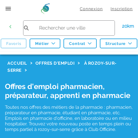
Connexion
Inscription
20km
Favoris
Métier
Contrat
Structure
F
ACCUEIL
OFFRES D'EMPLOI
À ROZOY-SUR-
SERRE
i
l
Offres d'emploi pharmacien,
t
préparateur, apprenti en pharmacie
r
Toutes nos offres des métiers de la pharmacie : pharmacien,
e
préparateur en pharmacie, étudiant en pharmacie, etc.
s
Emplois en pharmacie d'officine, en laboratoire ou en milieu
hospitalier. Trouvez votre nouveau poste en temps plein ou
d
temps partiel à rozoy-sur-serre grâce à Club Officine.
e