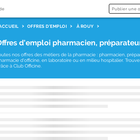
de
Publier une o
ACCUEIL
OFFRES D'EMPLOI
À ROUY
Offres d'emploi pharmacien, préparateu
outes nos offres des métiers de la pharmacie : pharmacien, prépa
harmacie d'officine, en laboratoire ou en milieu hospitalier. Tro
râce à Club Officine.