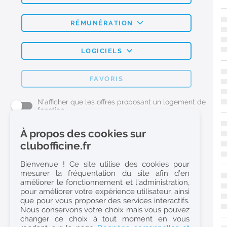
RÉMUNÉRATION
LOGICIELS
FAVORIS
N'afficher que les offres proposant un logement de
fonction
À propos des cookies sur
L'emploi Pharmacie par métier
clubofficine.fr
Pharmacien (H/F)
Bienvenue ! Ce site utilise des cookies pour
mesurer la fréquentation du site afin d’en
Préparateur en Pharmacie (H/F)
améliorer le fonctionnement et l’administration,
Etudiant en Pharmacie (H/F)
pour améliorer votre expérience utilisateur, ainsi
que pour vous proposer des services interactifs.
Etudiant en Pharmacie 6e année validée (H/F)
Nous conservons votre choix mais vous pouvez
Conseiller Dermo Cosmetique - Esthéticienne (H/F)
changer ce choix à tout moment en vous