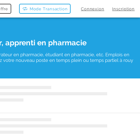
ffre
Mode Transaction
Connexion
Inscription
r, apprenti en pharmacie
rateur en pharmacie, étudiant en pharmacie, etc. Emplois en
uvez votre nouveau poste en temps plein ou temps partiel à rouy