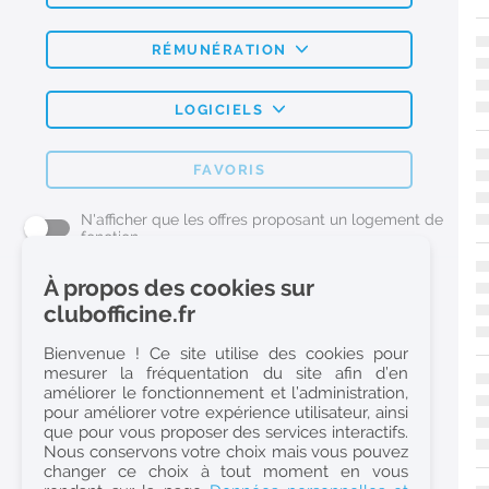
RÉMUNÉRATION
LOGICIELS
FAVORIS
N'afficher que les offres proposant un logement de
fonction
À propos des cookies sur
L'emploi Pharmacie par métier
clubofficine.fr
Pharmacien (H/F)
Bienvenue ! Ce site utilise des cookies pour
mesurer la fréquentation du site afin d’en
Préparateur en Pharmacie (H/F)
améliorer le fonctionnement et l’administration,
Etudiant en Pharmacie (H/F)
pour améliorer votre expérience utilisateur, ainsi
que pour vous proposer des services interactifs.
Etudiant en Pharmacie 6e année validée (H/F)
Nous conservons votre choix mais vous pouvez
Conseiller Dermo Cosmetique - Esthéticienne (H/F)
changer ce choix à tout moment en vous