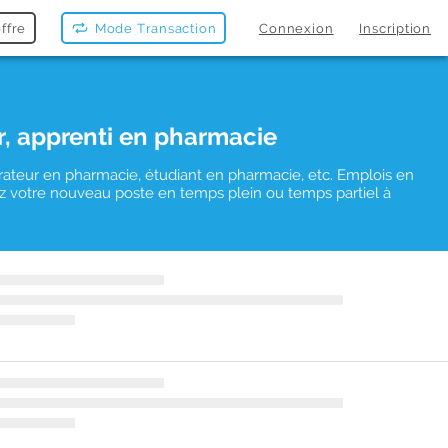
ffre
Mode Transaction
Connexion
Inscription
r, apprenti en pharmacie
rateur en pharmacie, étudiant en pharmacie, etc. Emplois en
uvez votre nouveau poste en temps plein ou temps partiel à