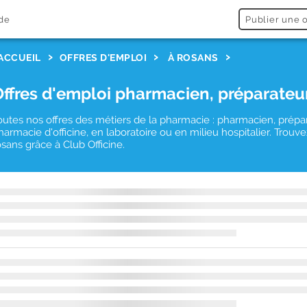
de
Publier une o
ACCUEIL
OFFRES D'EMPLOI
À ROSANS
Offres d'emploi pharmacien, préparateu
outes nos offres des métiers de la pharmacie : pharmacien, prépa
harmacie d'officine, en laboratoire ou en milieu hospitalier. Tro
osans grâce à Club Officine.