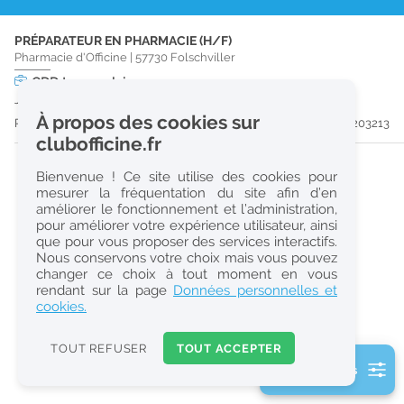
r
PRÉPARATEUR EN PHARMACIE (H/F)
e
Pharmacie d'Officine
|
57730
Folschviller
c
CDD
temps plein
Jusqu'au 29/08/26
h
À propos des cookies sur
Publiée il y a 16 jour(s)
#203213
e
clubofficine.fr
r
Bienvenue ! Ce site utilise des cookies pour
c
mesurer la fréquentation du site afin d’en
améliorer le fonctionnement et l’administration,
h
pour améliorer votre expérience utilisateur, ainsi
e
que pour vous proposer des services interactifs.
Nous conservons votre choix mais vous pouvez
changer ce choix à tout moment en vous
Réinitialiser
rendant sur la page
Données personnelles et
cookies.
2
0
TOUT REFUSER
TOUT ACCEPTER
k
2 filtre(s) actifs
m
Consulter les offres de la France d'outre-mer