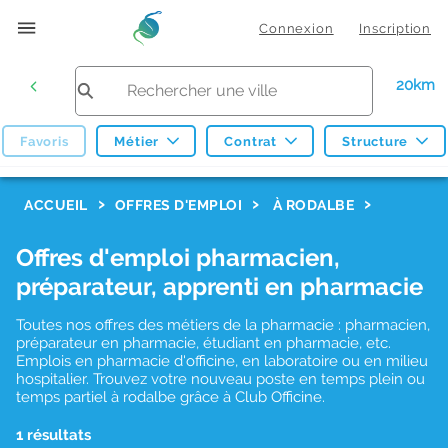
Connexion
Inscription
20km
Favoris
Métier
Contrat
Structure
F
ACCUEIL
OFFRES D'EMPLOI
À RODALBE
i
Offres d'emploi pharmacien,
l
préparateur, apprenti en pharmacie
t
r
Toutes nos offres des métiers de la pharmacie : pharmacien,
préparateur en pharmacie, étudiant en pharmacie, etc.
e
Emplois en pharmacie d'officine, en laboratoire ou en milieu
hospitalier. Trouvez votre nouveau poste en temps plein ou
s
temps partiel à rodalbe grâce à Club Officine.
d
1 résultats
e