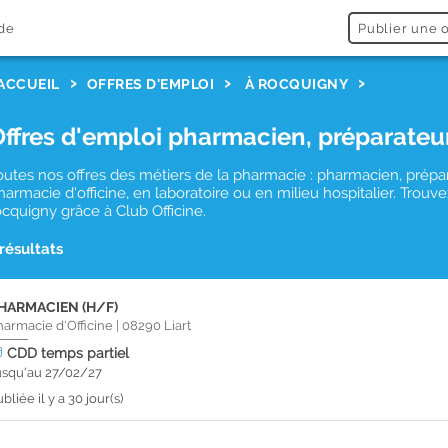
de
Publier une o
ACCUEIL
OFFRES D'EMPLOI
À ROCQUIGNY
Offres d'emploi pharmacien, préparateu
outes nos offres des métiers de la pharmacie : pharmacien, prépa
harmacie d'officine, en laboratoire ou en milieu hospitalier. Tro
ocquigny grâce à Club Officine.
 résultats
HARMACIEN (H/F)
harmacie d'Officine
|
08290
Liart
CDD
temps partiel
usqu'au 27/02/27
bliée il y a 30 jour(s)