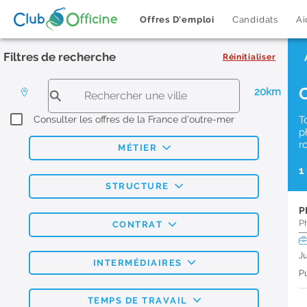
Offres D'emploi
Candidats
Ai
Filtres de recherche
Réinitialiser
20km
Consulter les offres de la France d'outre-mer
T
p
r
MÉTIER
1
STRUCTURE
P
P
CONTRAT
J
INTERMÉDIAIRES
Pu
TEMPS DE TRAVAIL