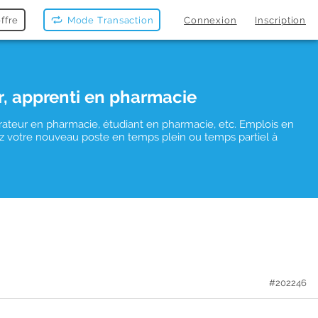
ffre
Mode Transaction
Connexion
Inscription
r, apprenti en pharmacie
rateur en pharmacie, étudiant en pharmacie, etc. Emplois en
uvez votre nouveau poste en temps plein ou temps partiel à
#202246