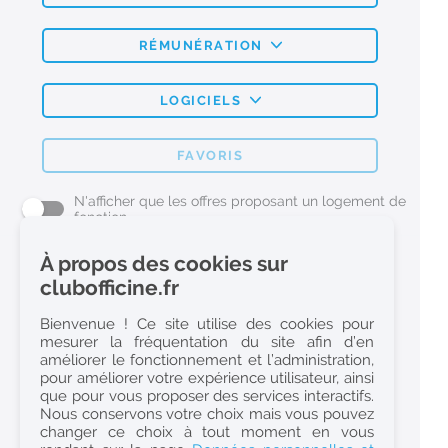
RÉMUNÉRATION
LOGICIELS
FAVORIS
N'afficher que les offres proposant un logement de
fonction
À propos des cookies sur
L'emploi Pharmacie par métier
clubofficine.fr
Pharmacien (H/F)
Bienvenue ! Ce site utilise des cookies pour
mesurer la fréquentation du site afin d’en
Préparateur en Pharmacie (H/F)
améliorer le fonctionnement et l’administration,
Etudiant en Pharmacie (H/F)
pour améliorer votre expérience utilisateur, ainsi
que pour vous proposer des services interactifs.
Etudiant en Pharmacie 6e année validée (H/F)
Nous conservons votre choix mais vous pouvez
Conseiller Dermo Cosmetique - Esthéticienne (H/F)
changer ce choix à tout moment en vous