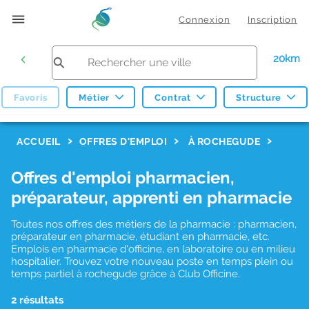
Connexion
Inscription
20km
Favoris
Métier
Contrat
Structure
F
ACCUEIL
OFFRES D'EMPLOI
À ROCHEGUDE
i
Offres d'emploi pharmacien,
l
préparateur, apprenti en pharmacie
t
r
Toutes nos offres des métiers de la pharmacie : pharmacien,
préparateur en pharmacie, étudiant en pharmacie, etc.
e
Emplois en pharmacie d'officine, en laboratoire ou en milieu
hospitalier. Trouvez votre nouveau poste en temps plein ou
s
temps partiel à rochegude grâce à Club Officine.
d
2 résultats
e