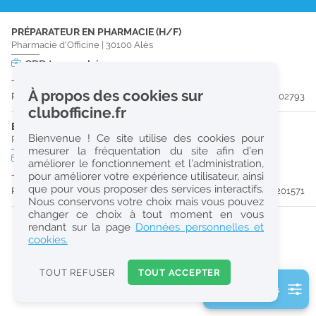
r
PRÉPARATEUR EN PHARMACIE (H/F)
e
Pharmacie d'Officine
|
30100
Alès
c
CDD
temps plein
Jusqu'au 03/10/26
h
À propos des cookies sur
Publiée il y a 22 jour(s)
#202793
e
clubofficine.fr
r
ETUDIANT EN PHARMACIE (H/F)
Bienvenue ! Ce site utilise des cookies pour
Pharmacie d'Officine
|
30100
Alès
c
mesurer la fréquentation du site afin d’en
CDD
temps plein
améliorer le fonctionnement et l’administration,
h
Jusqu'au 30/08/26
pour améliorer votre expérience utilisateur, ainsi
e
que pour vous proposer des services interactifs.
Publiée il y a 39 jour(s)
#201571
Nous conservons votre choix mais vous pouvez
changer ce choix à tout moment en vous
Réinitialiser
rendant sur la page
Données personnelles et
cookies.
2
0
TOUT REFUSER
TOUT ACCEPTER
k
2 filtre(s) actifs
m
Consulter les offres de la France d'outre-mer