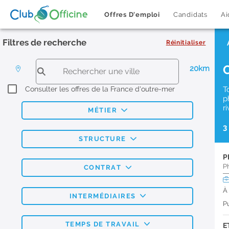
Offres D'emploi
Candidats
Ai
Filtres de recherche
Réinitialiser
20km
Consulter les offres de la France d'outre-mer
T
p
r
MÉTIER
3
STRUCTURE
P
P
CONTRAT
À
INTERMÉDIAIRES
Pu
TEMPS DE TRAVAIL
E