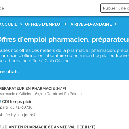
de
Publier une o
ACCUEIL
OFFRES D'EMPLOI
À RIVES-D-ANDAINE
Offres d'emploi pharmacien, préparateu
outes nos offres des métiers de la pharmacie : pharmacien, prépa
harmacie d'officine, en laboratoire ou en milieu hospitalier. Tro
ives-d-andaine grâce à Club Officine.
 résultats
RÉPARATEUR EN PHARMACIE (H/F)
harmacie d'Officine
|
61700
Domfront En Poiraie
CDI
temps plein
 partir du 31/08/26
bliée il y a 21 jour(s)
TUDIANT EN PHARMACIE 6E ANNÉE VALIDÉE (H/F)