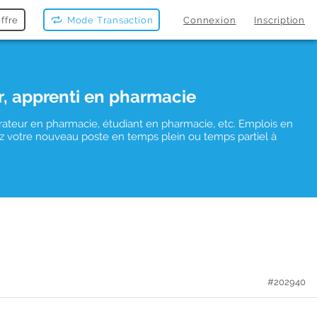
ffre
Mode Transaction
Connexion
Inscription
r, apprenti en pharmacie
rateur en pharmacie, étudiant en pharmacie, etc. Emplois en
uvez votre nouveau poste en temps plein ou temps partiel à
#202940