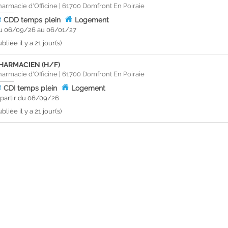
harmacie d'Officine
|
61700
Domfront En Poiraie
CDD
temps plein
Logement
u 06/09/26 au 06/01/27
bliée il y a 21 jour(s)
HARMACIEN (H/F)
harmacie d'Officine
|
61700
Domfront En Poiraie
CDI
temps plein
Logement
 partir du 06/09/26
bliée il y a 21 jour(s)