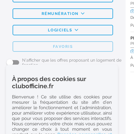
P
RÉMUNÉRATION
D
Pu
LOGICIELS
P
P
FAVORIS
À
N'afficher que les offres proposant un logement de
fonction
Pu
À propos des cookies sur
L'emploi Pharmacie par métier
clubofficine.fr
Pharmacien (H/F)
Bienvenue ! Ce site utilise des cookies pour
mesurer la fréquentation du site afin d’en
Préparateur en Pharmacie (H/F)
améliorer le fonctionnement et l’administration,
Etudiant en Pharmacie (H/F)
pour améliorer votre expérience utilisateur, ainsi
que pour vous proposer des services interactifs.
Etudiant en Pharmacie 6e année validée (H/F)
Nous conservons votre choix mais vous pouvez
Conseiller Dermo Cosmetique - Esthéticienne (H/F)
changer ce choix à tout moment en vous