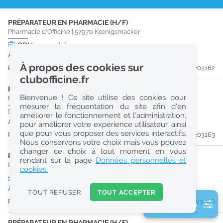
r
PRÉPARATEUR EN PHARMACIE (H/F)
e
Pharmacie d'Officine
|
57970
Kœnigsmacker
c
CDI
temps plein
À partir du 30/08/26
h
À propos des cookies sur
Publiée il y a 16 jour(s)
#203162
e
clubofficine.fr
r
PHARMACIEN (H/F)
Bienvenue ! Ce site utilise des cookies pour
Pharmacie d'Officine
|
57970
Kœnigsmacker
c
mesurer la fréquentation du site afin d’en
CDI
temps partiel
améliorer le fonctionnement et l’administration,
h
À partir du 31/08/26
pour améliorer votre expérience utilisateur, ainsi
e
que pour vous proposer des services interactifs.
Publiée il y a 16 jour(s)
#203163
Nous conservons votre choix mais vous pouvez
changer ce choix à tout moment en vous
PHARMACIEN (H/F)
Réinitialiser
rendant sur la page
Données personnelles et
Pharmacie d'Officine
|
57190
Florange
cookies.
CDI
temps partiel
2
À partir du 31/08/26
0
TOUT REFUSER
TOUT ACCEPTER
k
Publiée il y a 18 jour(s)
#203008
2 filtre(s) actifs
m
Consulter les offres de la France d'outre-mer
PRÉPARATEUR EN PHARMACIE (H/F)