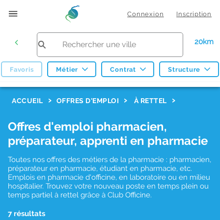
Connexion
Inscription
20km
Favoris
Métier
Contrat
Structure
F
ACCUEIL
OFFRES D'EMPLOI
À RETTEL
i
Offres d'emploi pharmacien,
l
préparateur, apprenti en pharmacie
t
r
Toutes nos offres des métiers de la pharmacie : pharmacien,
préparateur en pharmacie, étudiant en pharmacie, etc.
e
Emplois en pharmacie d'officine, en laboratoire ou en milieu
hospitalier. Trouvez votre nouveau poste en temps plein ou
s
temps partiel à rettel grâce à Club Officine.
d
7 résultats
e