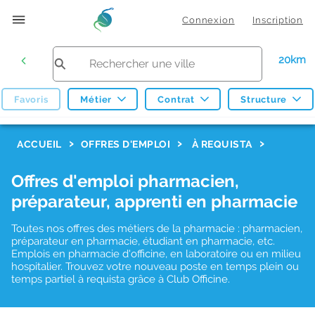
Connexion
Inscription
20km
Favoris
Métier
Contrat
Structure
F
ACCUEIL
OFFRES D'EMPLOI
À REQUISTA
i
Offres d'emploi pharmacien,
l
préparateur, apprenti en pharmacie
t
r
Toutes nos offres des métiers de la pharmacie : pharmacien,
préparateur en pharmacie, étudiant en pharmacie, etc.
e
Emplois en pharmacie d'officine, en laboratoire ou en milieu
hospitalier. Trouvez votre nouveau poste en temps plein ou
s
temps partiel à requista grâce à Club Officine.
d
e