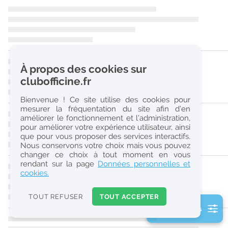
r
e
c
h
À propos des cookies sur
e
clubofficine.fr
r
Bienvenue ! Ce site utilise des cookies pour
c
mesurer la fréquentation du site afin d’en
améliorer le fonctionnement et l’administration,
h
pour améliorer votre expérience utilisateur, ainsi
e
que pour vous proposer des services interactifs.
Nous conservons votre choix mais vous pouvez
changer ce choix à tout moment en vous
Réinitialiser
rendant sur la page
Données personnelles et
cookies.
2
0
TOUT REFUSER
TOUT ACCEPTER
k
2 filtre(s) actifs
m
Consulter les offres de la France d'outre-mer