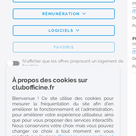
P
RÉMUNÉRATION
D
Pu
LOGICIELS
P
P
FAVORIS
D
N'afficher que les offres proposant un logement de
fonction
Pu
À propos des cookies sur
L'emploi Pharmacie par métier
clubofficine.fr
Pharmacien (H/F)
Bienvenue ! Ce site utilise des cookies pour
mesurer la fréquentation du site afin d’en
Préparateur en Pharmacie (H/F)
améliorer le fonctionnement et l’administration,
Etudiant en Pharmacie (H/F)
pour améliorer votre expérience utilisateur, ainsi
que pour vous proposer des services interactifs.
Etudiant en Pharmacie 6e année validée (H/F)
Nous conservons votre choix mais vous pouvez
Conseiller Dermo Cosmetique - Esthéticienne (H/F)
changer ce choix à tout moment en vous