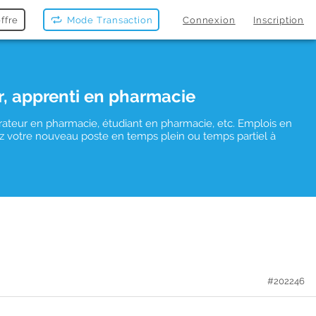
ffre
Mode Transaction
Connexion
Inscription
r, apprenti en pharmacie
rateur en pharmacie, étudiant en pharmacie, etc. Emplois en
uvez votre nouveau poste en temps plein ou temps partiel à
#202246