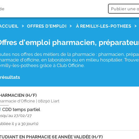
de
Publier une o
ACCUEIL
OFFRES D'EMPLOI
À REMILLY-LES-POTHEES
Offres d'emploi pharmacien, préparateu
outes nos offres des métiers de la pharmacie : pharmacien, prépa
harmacie d'officine, en laboratoire ou en milieu hospitalier. Tro
emilly-les-pothees grâce à Club Officine.
 résultats
HARMACIEN (H/F)
harmacie d'Officine
|
08290
Liart
CDD
temps partiel
usqu'au 27/02/27
bliée il y a 30 jour(s)
TUDIANT EN PHARMACIE 6E ANNÉE VALIDÉE (H/F)