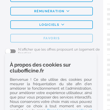
RÉMUNÉRATION
LOGICIELS
FAVORIS
N'afficher que les offres proposant un logement de
fonction
À propos des cookies sur
L'emploi Pharmacie par métier
clubofficine.fr
Pharmacien (H/F)
Bienvenue ! Ce site utilise des cookies pour
mesurer la fréquentation du site afin d’en
Préparateur en Pharmacie (H/F)
améliorer le fonctionnement et l’administration,
Etudiant en Pharmacie (H/F)
pour améliorer votre expérience utilisateur, ainsi
que pour vous proposer des services interactifs.
Etudiant en Pharmacie 6e année validée (H/F)
Nous conservons votre choix mais vous pouvez
Conseiller Dermo Cosmetique - Esthéticienne (H/F)
changer ce choix à tout moment en vous