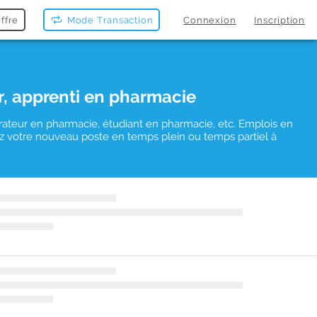
ffre
Mode Transaction
Connexion
Inscription
r, apprenti en pharmacie
rateur en pharmacie, étudiant en pharmacie, etc. Emplois en
uvez votre nouveau poste en temps plein ou temps partiel à