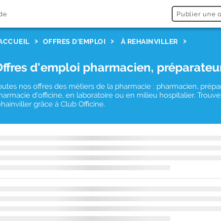
de
Publier une o
ACCUEIL
OFFRES D'EMPLOI
À REHAINVILLER
Offres d'emploi pharmacien, préparateu
outes nos offres des métiers de la pharmacie : pharmacien, prépa
harmacie d'officine, en laboratoire ou en milieu hospitalier. Tro
ehainviller grâce à Club Officine.