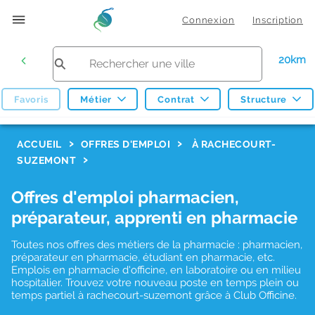
Connexion
Inscription
20km
Favoris
Métier
Contrat
Structure
F
ACCUEIL
OFFRES D'EMPLOI
À RACHECOURT-
SUZEMONT
i
l
Offres d'emploi pharmacien,
t
préparateur, apprenti en pharmacie
r
Toutes nos offres des métiers de la pharmacie : pharmacien,
e
préparateur en pharmacie, étudiant en pharmacie, etc.
s
Emplois en pharmacie d'officine, en laboratoire ou en milieu
hospitalier. Trouvez votre nouveau poste en temps plein ou
d
temps partiel à rachecourt-suzemont grâce à Club Officine.
e