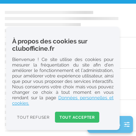
r
e
c
h
À propos des cookies sur
e
clubofficine.fr
r
Bienvenue ! Ce site utilise des cookies pour
c
mesurer la fréquentation du site afin d’en
améliorer le fonctionnement et l’administration,
h
pour améliorer votre expérience utilisateur, ainsi
e
que pour vous proposer des services interactifs.
Nous conservons votre choix mais vous pouvez
changer ce choix à tout moment en vous
Réinitialiser
rendant sur la page
Données personnelles et
cookies.
2
0
TOUT REFUSER
TOUT ACCEPTER
k
2 filtre(s) actifs
m
Consulter les offres de la France d'outre-mer