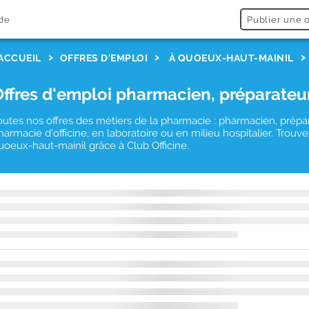
de
Publier une o
ACCUEIL
OFFRES D'EMPLOI
À QUOEUX-HAUT-MAINIL
Offres d'emploi pharmacien, préparateu
outes nos offres des métiers de la pharmacie : pharmacien, prépa
harmacie d'officine, en laboratoire ou en milieu hospitalier. Tro
uoeux-haut-mainil grâce à Club Officine.