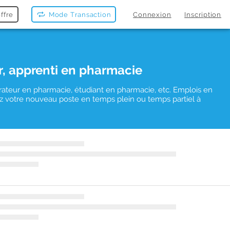
ffre
Mode Transaction
Connexion
Inscription
r, apprenti en pharmacie
rateur en pharmacie, étudiant en pharmacie, etc. Emplois en
uvez votre nouveau poste en temps plein ou temps partiel à