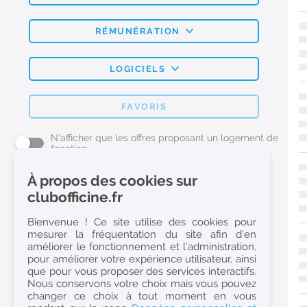
RÉMUNÉRATION
LOGICIELS
FAVORIS
N'afficher que les offres proposant un logement de
fonction
À propos des cookies sur
L'emploi Pharmacie par métier
clubofficine.fr
Pharmacien (H/F)
Bienvenue ! Ce site utilise des cookies pour
mesurer la fréquentation du site afin d’en
Préparateur en Pharmacie (H/F)
améliorer le fonctionnement et l’administration,
Etudiant en Pharmacie (H/F)
pour améliorer votre expérience utilisateur, ainsi
que pour vous proposer des services interactifs.
Etudiant en Pharmacie 6e année validée (H/F)
Nous conservons votre choix mais vous pouvez
Conseiller Dermo Cosmetique - Esthéticienne (H/F)
changer ce choix à tout moment en vous