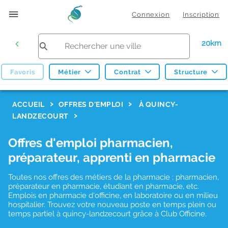
Connexion
Inscription
20km
Favoris
Métier
Contrat
Structure
F
ACCUEIL
OFFRES D'EMPLOI
À QUINCY-
LANDZECOURT
i
l
Offres d'emploi pharmacien,
t
préparateur, apprenti en pharmacie
r
Toutes nos offres des métiers de la pharmacie : pharmacien,
e
préparateur en pharmacie, étudiant en pharmacie, etc.
s
Emplois en pharmacie d'officine, en laboratoire ou en milieu
hospitalier. Trouvez votre nouveau poste en temps plein ou
d
temps partiel à quincy-landzecourt grâce à Club Officine.
e