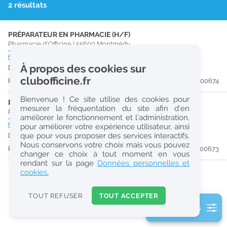
2 résultats
r
e
PRÉPARATEUR EN PHARMACIE (H/F)
c
Pharmacie d'Officine
|
55600
Montmédy
h
CDI
temps partiel
À propos des cookies sur
Dès que possible
e
clubofficine.fr
Publiée il y a 51 jour(s)
#200674
r
Bienvenue ! Ce site utilise des cookies pour
c
PHARMACIEN (H/F)
mesurer la fréquentation du site afin d’en
Pharmacie d'Officine
|
55600
Montmédy
améliorer le fonctionnement et l’administration,
h
CDI
temps partiel
Logement
pour améliorer votre expérience utilisateur, ainsi
e
que pour vous proposer des services interactifs.
Dès que possible
Nous conservons votre choix mais vous pouvez
Publiée il y a 51 jour(s)
#200673
changer ce choix à tout moment en vous
Réinitialiser
rendant sur la page
Données personnelles et
cookies.
2
0
TOUT REFUSER
TOUT ACCEPTER
k
2 filtre(s) actifs
m
Consulter les offres de la France d'outre-mer