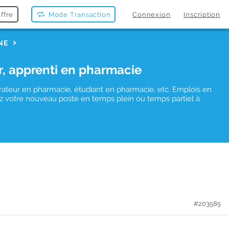
ffre
Mode Transaction
Connexion
Inscription
NE
r, apprenti en pharmacie
rateur en pharmacie, étudiant en pharmacie, etc. Emplois en
uvez votre nouveau poste en temps plein ou temps partiel à
#203585