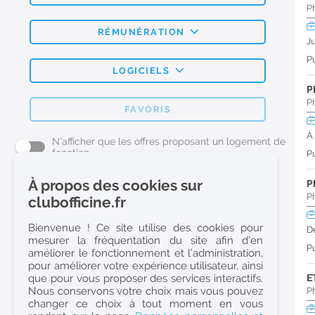
P
RÉMUNÉRATION
J
Pu
LOGICIELS
P
P
FAVORIS
À
N'afficher que les offres proposant un logement de
fonction
Pu
À propos des cookies sur
P
L'emploi Pharmacie par métier
P
clubofficine.fr
Pharmacien (H/F)
Bienvenue ! Ce site utilise des cookies pour
D
mesurer la fréquentation du site afin d’en
Préparateur en Pharmacie (H/F)
Pu
améliorer le fonctionnement et l’administration,
Etudiant en Pharmacie (H/F)
pour améliorer votre expérience utilisateur, ainsi
que pour vous proposer des services interactifs.
E
Etudiant en Pharmacie 6e année validée (H/F)
Nous conservons votre choix mais vous pouvez
P
Conseiller Dermo Cosmetique - Esthéticienne (H/F)
changer ce choix à tout moment en vous