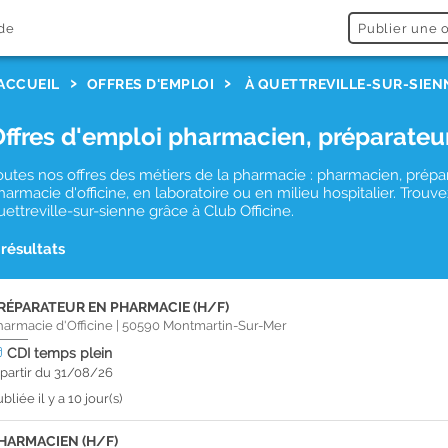
de
Publier une o
ACCUEIL
OFFRES D'EMPLOI
À QUETTREVILLE-SUR-SIEN
Offres d'emploi pharmacien, préparateu
outes nos offres des métiers de la pharmacie : pharmacien, prépa
harmacie d'officine, en laboratoire ou en milieu hospitalier. Tro
uettreville-sur-sienne grâce à Club Officine.
 résultats
RÉPARATEUR EN PHARMACIE (H/F)
harmacie d'Officine
|
50590
Montmartin-Sur-Mer
CDI
temps plein
 partir du 31/08/26
bliée il y a 10 jour(s)
HARMACIEN (H/F)