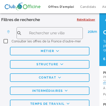
Offres D'emploi
Candidats
Ai
Filtres de recherche
Réinitialiser
20km
Consulter les offres de la France d'outre-mer
T
p
q
MÉTIER
6
STRUCTURE
P
P
CONTRAT
À
INTERMÉDIAIRES
Pu
TEMPS DE TRAVAIL
P