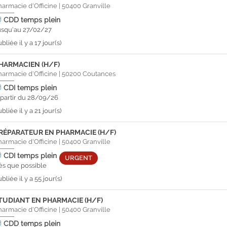
harmacie d'Officine
|
50400
Granville
CDD
temps plein
usqu'au 27/02/27
bliée il y a 17 jour(s)
HARMACIEN (H/F)
harmacie d'Officine
|
50200
Coutances
CDI
temps plein
 partir du 28/09/26
bliée il y a 21 jour(s)
RÉPARATEUR EN PHARMACIE (H/F)
harmacie d'Officine
|
50400
Granville
CDI
temps plein
URGENT
ès que possible
bliée il y a 55 jour(s)
TUDIANT EN PHARMACIE (H/F)
harmacie d'Officine
|
50400
Granville
CDD
temps plein