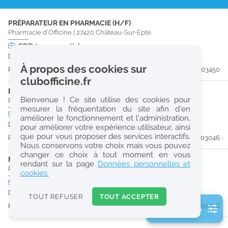
r
PRÉPARATEUR EN PHARMACIE (H/F)
e
Pharmacie d'Officine
|
27420
Château-Sur-Epte
c
CDD
temps partiel
Du 31/08/26 au 27/02/27
h
À propos des cookies sur
Publiée il y a 14 jour(s)
#203450
e
clubofficine.fr
r
PHARMACIEN (H/F)
Bienvenue ! Ce site utilise des cookies pour
Pharmacie d'Officine
|
27140
Gisors
c
mesurer la fréquentation du site afin d’en
CDI
temps plein
Pro
améliorer le fonctionnement et l’administration,
h
Dès que possible
pour améliorer votre expérience utilisateur, ainsi
e
que pour vous proposer des services interactifs.
Publiée il y a 22 jour(s)
#203046
Nous conservons votre choix mais vous pouvez
changer ce choix à tout moment en vous
PHARMACIEN (H/F)
Réinitialiser
rendant sur la page
Données personnelles et
Pharmacie d'Officine
|
27150
Étrépagny
cookies.
CDI
temps plein
2
Dès que possible
0
TOUT REFUSER
TOUT ACCEPTER
k
Publiée il y a 26 jour(s)
#202726
2 filtre(s) actifs
m
Consulter les offres de la France d'outre-mer