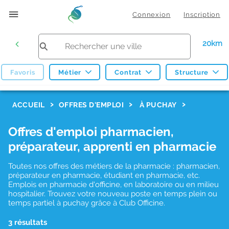
Connexion
Inscription
20km
Favoris
Métier
Contrat
Structure
F
ACCUEIL
OFFRES D'EMPLOI
À PUCHAY
i
Offres d'emploi pharmacien,
l
préparateur, apprenti en pharmacie
t
r
Toutes nos offres des métiers de la pharmacie : pharmacien,
préparateur en pharmacie, étudiant en pharmacie, etc.
e
Emplois en pharmacie d'officine, en laboratoire ou en milieu
hospitalier. Trouvez votre nouveau poste en temps plein ou
s
temps partiel à puchay grâce à Club Officine.
d
3 résultats
e