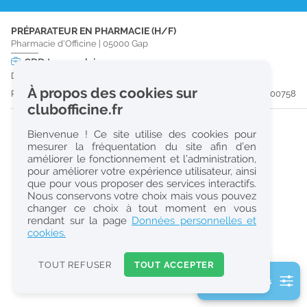
r
PRÉPARATEUR EN PHARMACIE (H/F)
e
Pharmacie d'Officine
|
05000
Gap
c
CDD
temps plein
Du 31/08/26 au 30/08/27
h
À propos des cookies sur
Publiée il y a 51 jour(s)
#200758
e
clubofficine.fr
r
Bienvenue ! Ce site utilise des cookies pour
c
mesurer la fréquentation du site afin d’en
améliorer le fonctionnement et l’administration,
h
pour améliorer votre expérience utilisateur, ainsi
e
que pour vous proposer des services interactifs.
Nous conservons votre choix mais vous pouvez
changer ce choix à tout moment en vous
Réinitialiser
rendant sur la page
Données personnelles et
cookies.
2
0
TOUT REFUSER
TOUT ACCEPTER
k
2 filtre(s) actifs
m
Consulter les offres de la France d'outre-mer