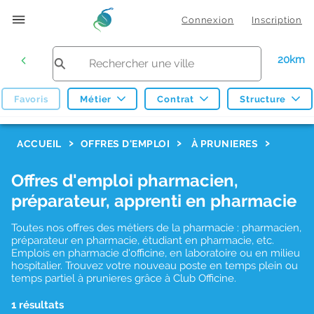
Connexion
Inscription
20km
Favoris
Métier
Contrat
Structure
F
ACCUEIL
OFFRES D'EMPLOI
À PRUNIERES
i
Offres d'emploi pharmacien,
l
préparateur, apprenti en pharmacie
t
r
Toutes nos offres des métiers de la pharmacie : pharmacien,
préparateur en pharmacie, étudiant en pharmacie, etc.
e
Emplois en pharmacie d'officine, en laboratoire ou en milieu
hospitalier. Trouvez votre nouveau poste en temps plein ou
s
temps partiel à prunieres grâce à Club Officine.
d
1 résultats
e