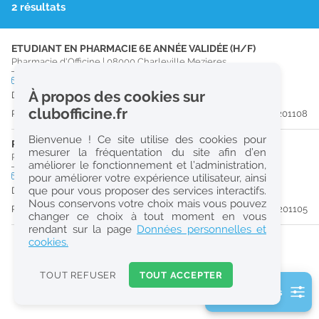
2 résultats
r
e
ETUDIANT EN PHARMACIE 6E ANNÉE VALIDÉE (H/F)
c
Pharmacie d'Officine
|
08000
Charleville Mezieres
h
CDD
temps partiel
À propos des cookies sur
Du 01/09/26 au 30/12/26
e
clubofficine.fr
Publiée il y a 48 jour(s)
#201108
r
Bienvenue ! Ce site utilise des cookies pour
c
PHARMACIEN (H/F)
mesurer la fréquentation du site afin d’en
Pharmacie d'Officine
|
08000
Charleville Mezieres
améliorer le fonctionnement et l’administration,
h
CDD
temps partiel
pour améliorer votre expérience utilisateur, ainsi
e
que pour vous proposer des services interactifs.
Du 30/08/26 au 25/02/27
Nous conservons votre choix mais vous pouvez
Publiée il y a 48 jour(s)
#201105
changer ce choix à tout moment en vous
Réinitialiser
rendant sur la page
Données personnelles et
cookies.
2
0
TOUT REFUSER
TOUT ACCEPTER
k
2 filtre(s) actifs
m
Consulter les offres de la France d'outre-mer