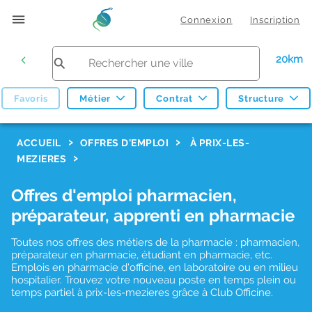
Connexion
Inscription
20km
Favoris
Métier
Contrat
Structure
F
ACCUEIL
OFFRES D'EMPLOI
À PRIX-LES-
MEZIERES
i
l
Offres d'emploi pharmacien,
t
préparateur, apprenti en pharmacie
r
Toutes nos offres des métiers de la pharmacie : pharmacien,
e
préparateur en pharmacie, étudiant en pharmacie, etc.
s
Emplois en pharmacie d'officine, en laboratoire ou en milieu
hospitalier. Trouvez votre nouveau poste en temps plein ou
d
temps partiel à prix-les-mezieres grâce à Club Officine.
e