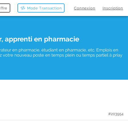
ffre
Mode Transaction
Connexion
Inscription
r, apprenti en pharmacie
rateur en pharmacie, étudiant en pharmacie, etc. Emplois en
vez votre nouveau poste en temps plein ou temps partiel à priay
#203954