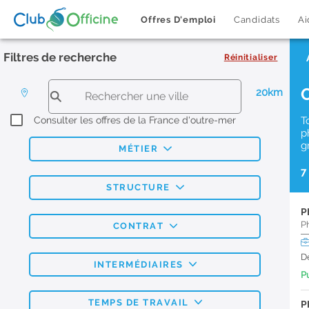
Offres D'emploi
Candidats
Ai
Filtres de recherche
Réinitialiser
20km
Consulter les offres de la France d'outre-mer
T
p
g
MÉTIER
7
STRUCTURE
P
P
CONTRAT
D
INTERMÉDIAIRES
Pu
TEMPS DE TRAVAIL
P