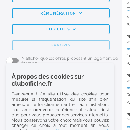
P
RÉMUNÉRATION
À
Pu
LOGICIELS
P
P
FAVORIS
D
N'afficher que les offres proposant un logement de
fonction
Pu
À propos des cookies sur
P
L'emploi Pharmacie par métier
P
clubofficine.fr
Pharmacien (H/F)
Bienvenue ! Ce site utilise des cookies pour
D
mesurer la fréquentation du site afin d’en
Préparateur en Pharmacie (H/F)
Pu
améliorer le fonctionnement et l’administration,
Etudiant en Pharmacie (H/F)
pour améliorer votre expérience utilisateur, ainsi
que pour vous proposer des services interactifs.
P
Etudiant en Pharmacie 6e année validée (H/F)
Nous conservons votre choix mais vous pouvez
P
Conseiller Dermo Cosmetique - Esthéticienne (H/F)
changer ce choix à tout moment en vous