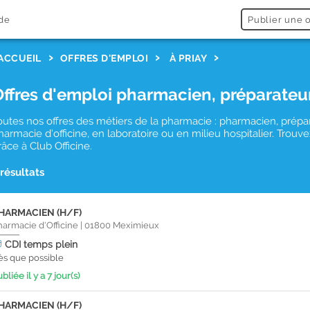
de
Publier une o
ACCUEIL
OFFRES D'EMPLOI
À PRIAY
Offres d'emploi pharmacien, préparateu
outes nos offres des métiers de la pharmacie : pharmacien, prépa
harmacie d'officine, en laboratoire ou en milieu hospitalier. Trou
râce à Club Officine.
 résultats
HARMACIEN (H/F)
harmacie d'Officine
|
01800
Meximieux
CDI
temps plein
ès que possible
bliée il y a 7 jour(s)
HARMACIEN (H/F)