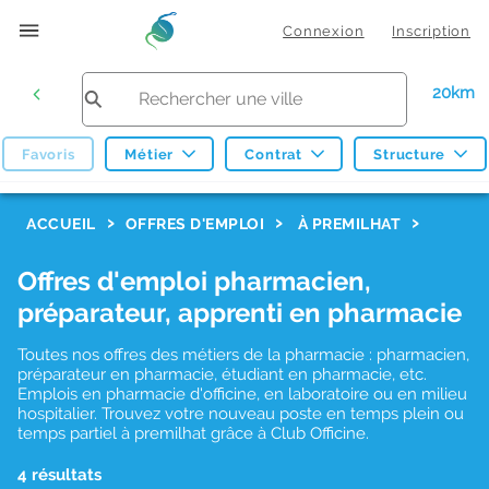
Connexion
Inscription
20km
Favoris
Métier
Contrat
Structure
F
ACCUEIL
OFFRES D'EMPLOI
À PREMILHAT
i
Offres d'emploi pharmacien,
l
préparateur, apprenti en pharmacie
t
r
Toutes nos offres des métiers de la pharmacie : pharmacien,
préparateur en pharmacie, étudiant en pharmacie, etc.
e
Emplois en pharmacie d'officine, en laboratoire ou en milieu
hospitalier. Trouvez votre nouveau poste en temps plein ou
s
temps partiel à premilhat grâce à Club Officine.
d
4 résultats
e