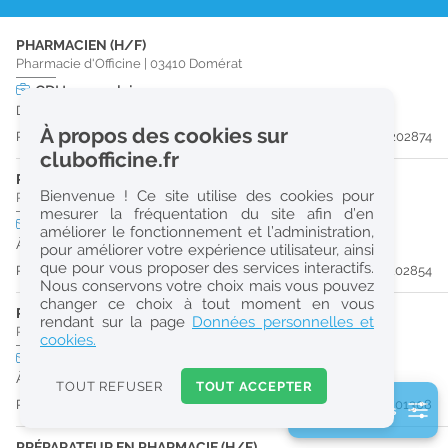
r
PHARMACIEN (H/F)
e
Pharmacie d'Officine
|
03410
Domérat
c
CDI
temps plein
Dès que possible
h
À propos des cookies sur
Publiée il y a 20 jour(s)
#202874
e
clubofficine.fr
r
PHARMACIEN (H/F)
Bienvenue ! Ce site utilise des cookies pour
Pharmacie d'Officine
|
03100
Montluçon
c
mesurer la fréquentation du site afin d’en
CDI
temps plein
améliorer le fonctionnement et l’administration,
h
À partir du 30/09/26
pour améliorer votre expérience utilisateur, ainsi
e
que pour vous proposer des services interactifs.
Publiée il y a 20 jour(s)
#202854
Nous conservons votre choix mais vous pouvez
changer ce choix à tout moment en vous
PHARMACIEN (H/F)
Réinitialiser
rendant sur la page
Données personnelles et
Pharmacie d'Officine
|
03380
Huriel
cookies.
CDI
temps plein
2
À partir du 31/08/26
0
TOUT REFUSER
TOUT ACCEPTER
k
Publiée il y a 42 jour(s)
#201308
2 filtre(s) actifs
m
Consulter les offres de la France d'outre-mer
PRÉPARATEUR EN PHARMACIE (H/F)