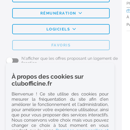
P
RÉMUNÉRATION
À
Pu
LOGICIELS
FAVORIS
N'afficher que les offres proposant un logement de
fonction
À propos des cookies sur
L'emploi Pharmacie par métier
clubofficine.fr
Pharmacien (H/F)
Bienvenue ! Ce site utilise des cookies pour
mesurer la fréquentation du site afin d’en
Préparateur en Pharmacie (H/F)
améliorer le fonctionnement et l’administration,
Etudiant en Pharmacie (H/F)
pour améliorer votre expérience utilisateur, ainsi
que pour vous proposer des services interactifs.
Etudiant en Pharmacie 6e année validée (H/F)
Nous conservons votre choix mais vous pouvez
Conseiller Dermo Cosmetique - Esthéticienne (H/F)
changer ce choix à tout moment en vous