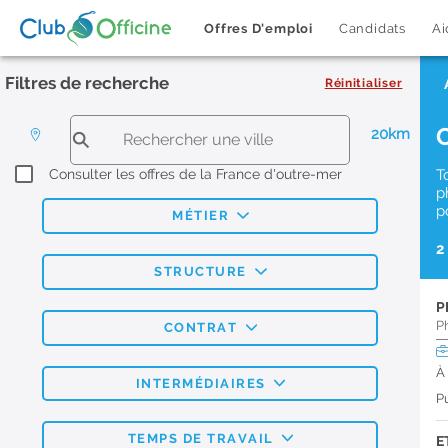
Offres D'emploi
Candidats
Ai
Filtres de recherche
Réinitialiser
20km
Consulter les offres de la France d'outre-mer
T
p
p
MÉTIER
2
STRUCTURE
P
P
CONTRAT
À
INTERMÉDIAIRES
Pu
TEMPS DE TRAVAIL
E