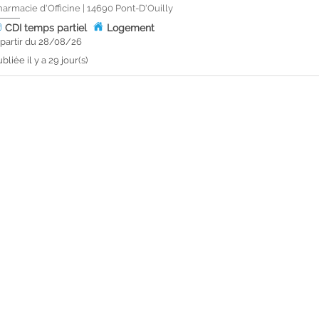
harmacie d'Officine
|
14690
Pont-D'Ouilly
CDI
temps partiel
Logement
 partir du 28/08/26
bliée il y a 29 jour(s)