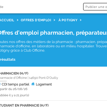
de
Publier une o
ACCUEIL
OFFRES D'EMPLOI
À POTIGNY
Offres d'emploi pharmacien, préparateu
outes nos offres des métiers de la pharmacie : pharmacien, prépa
harmacie d'officine, en laboratoire ou en milieu hospitalier. Tro
otigny grâce à Club Officine.
 résultats
HARMACIEN (H/F)
harmacie d'Officine
|
14690
Pont-D'Ouilly
CDI
temps partiel
Logement
 partir du 26/08/26
bliée il y a 21 jour(s)
TUDIANT EN PHARMACIE (H/F)