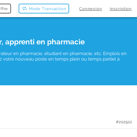
ffre
Mode Transaction
Connexion
Inscription
r, apprenti en pharmacie
rateur en pharmacie, étudiant en pharmacie, etc. Emplois en
uvez votre nouveau poste en temps plein ou temps partiel à
#202922