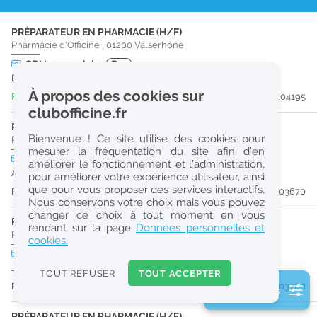
r
PRÉPARATEUR EN PHARMACIE (H/F)
e
Pharmacie d'Officine
|
01200
Valserhône
c
CDI
temps plein
Pro
Dès que possible
h
À propos des cookies sur
Publiée il y a 5 jour(s)
#204195
e
clubofficine.fr
r
PHARMACIEN (H/F)
Bienvenue ! Ce site utilise des cookies pour
Pharmacie d'Officine
|
01460
Montréal-La-Cluse
c
mesurer la fréquentation du site afin d’en
CDI
temps partiel
améliorer le fonctionnement et l’administration,
h
À partir du 29/08/26
pour améliorer votre expérience utilisateur, ainsi
e
que pour vous proposer des services interactifs.
Publiée il y a 12 jour(s)
#203670
Nous conservons votre choix mais vous pouvez
changer ce choix à tout moment en vous
PRÉPARATEUR EN PHARMACIE (H/F)
Réinitialiser
rendant sur la page
Données personnelles et
Pharmacie d'Officine
|
01460
Montréal-La-Cluse
cookies.
CDD
temps plein
2
Jusqu'au 08/01/27
0
TOUT REFUSER
TOUT ACCEPTER
k
Publiée il y a 12 jour(s)
#203700
2 filtre(s) actifs
m
Consulter les offres de la France d'outre-mer
PRÉPARATEUR EN PHARMACIE (H/F)