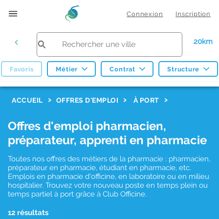
Connexion
Inscription
20km
Favoris
Métier
Contrat
Structure
F
ACCUEIL
OFFRES D'EMPLOI
À PORT
i
Offres d'emploi pharmacien,
l
préparateur, apprenti en pharmacie
t
r
Toutes nos offres des métiers de la pharmacie : pharmacien,
préparateur en pharmacie, étudiant en pharmacie, etc.
e
Emplois en pharmacie d'officine, en laboratoire ou en milieu
hospitalier. Trouvez votre nouveau poste en temps plein ou
s
temps partiel à port grâce à Club Officine.
d
12 résultats
e