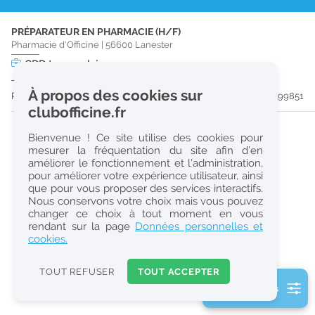
r
PRÉPARATEUR EN PHARMACIE (H/F)
e
Pharmacie d'Officine
|
56600
Lanester
c
CDD
temps plein
Jusqu'au 22/08/26
h
À propos des cookies sur
Publiée il y a 58 jour(s)
#199851
e
clubofficine.fr
r
Bienvenue ! Ce site utilise des cookies pour
c
mesurer la fréquentation du site afin d’en
améliorer le fonctionnement et l’administration,
h
pour améliorer votre expérience utilisateur, ainsi
e
que pour vous proposer des services interactifs.
Nous conservons votre choix mais vous pouvez
changer ce choix à tout moment en vous
Réinitialiser
rendant sur la page
Données personnelles et
cookies.
2
0
TOUT REFUSER
TOUT ACCEPTER
k
2 filtre(s) actifs
m
Consulter les offres de la France d'outre-mer