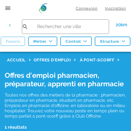
Connexion
Inscription
20km
Favoris
Métier
Contrat
Structure
F
ACCUEIL
OFFRES D'EMPLOI
À PONT-SCORFF
i
Offres d'emploi pharmacien,
l
préparateur, apprenti en pharmacie
t
r
Toutes nos offres des métiers de la pharmacie : pharmacien,
préparateur en pharmacie, étudiant en pharmacie, etc.
e
Emplois en pharmacie d'officine, en laboratoire ou en milieu
hospitalier. Trouvez votre nouveau poste en temps plein ou
s
temps partiel à pont-scorff grâce à Club Officine.
d
1 résultats
e