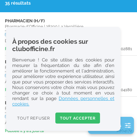
35 résultats
r
e
PHARMACIEN (H/F)
c
Pharmacie d'Officine
|
38290
La Verpillière
h
CDD
temps plein
À propos des cookies sur
Du 30/08/26 au 30/12/26
e
clubofficine.fr
Publiée il y a 2 jour(s)
#202881
r
Bienvenue ! Ce site utilise des cookies pour
c
ETUDIANT EN PHARMACIE (H/F)
mesurer la fréquentation du site afin d’en
Pharmacie d'Officine
|
69150
Décines-Charpieu
améliorer le fonctionnement et l’administration,
h
CDI
temps partiel
pour améliorer votre expérience utilisateur, ainsi
e
que pour vous proposer des services interactifs.
À partir du 30/08/26
Nous conservons votre choix mais vous pouvez
Publiée il y a 2 jour(s)
#204180
changer ce choix à tout moment en vous
Réinitialiser
rendant sur la page
Données personnelles et
ETUDIANT EN PHARMACIE (H/F)
cookies.
Pharmacie d'Officine
|
69150
Décines-Charpieu
2
0
CDI
temps partiel
TOUT REFUSER
TOUT ACCEPTER
k
À partir du 31/08/26
2 filtre(s) actifs
m
Publiée il y a 2 jour(s)
#204172
Consulter les offres de la France d'outre-mer