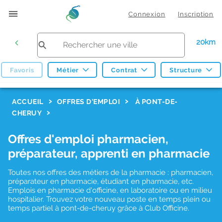
Connexion
Inscription
20km
Favoris
Métier
Contrat
Structure
F
ACCUEIL
OFFRES D'EMPLOI
À PONT-DE-
CHERUY
i
l
Offres d'emploi pharmacien,
t
préparateur, apprenti en pharmacie
r
Toutes nos offres des métiers de la pharmacie : pharmacien,
e
préparateur en pharmacie, étudiant en pharmacie, etc.
s
Emplois en pharmacie d'officine, en laboratoire ou en milieu
hospitalier. Trouvez votre nouveau poste en temps plein ou
d
temps partiel à pont-de-cheruy grâce à Club Officine.
e