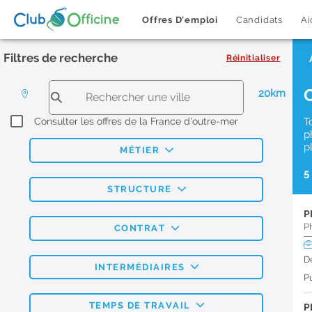
Offres D'emploi
Candidats
Ai
Filtres de recherche
Réinitialiser
20km
Consulter les offres de la France d'outre-mer
T
p
p
MÉTIER
5
STRUCTURE
P
P
CONTRAT
D
INTERMÉDIAIRES
Pu
TEMPS DE TRAVAIL
P