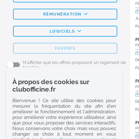
P
RÉMUNÉRATION
J
Pu
LOGICIELS
P
P
FAVORIS
D
N'afficher que les offres proposant un logement de
fonction
Pu
À propos des cookies sur
P
L'emploi Pharmacie par métier
P
clubofficine.fr
Pharmacien (H/F)
Bienvenue ! Ce site utilise des cookies pour
D
mesurer la fréquentation du site afin d’en
Préparateur en Pharmacie (H/F)
Pu
améliorer le fonctionnement et l’administration,
Etudiant en Pharmacie (H/F)
pour améliorer votre expérience utilisateur, ainsi
que pour vous proposer des services interactifs.
P
Etudiant en Pharmacie 6e année validée (H/F)
Nous conservons votre choix mais vous pouvez
P
Conseiller Dermo Cosmetique - Esthéticienne (H/F)
changer ce choix à tout moment en vous