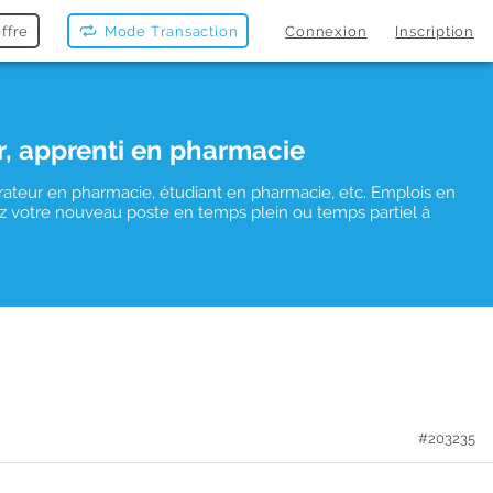
ffre
Mode Transaction
Connexion
Inscription
r, apprenti en pharmacie
rateur en pharmacie, étudiant en pharmacie, etc. Emplois en
uvez votre nouveau poste en temps plein ou temps partiel à
#203235