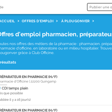
de
Publier une o
ACCUEIL
OFFRES D'EMPLOI
À PLOUGONVER
Offres d'emploi pharmacien, préparateu
outes nos offres des métiers de la pharmacie : pharmacien, prépa
harmacie d'officine, en laboratoire ou en milieu hospitalier. Tro
lougonver grâce à Club Officine.
 résultats
RÉPARATEUR EN PHARMACIE (H/F)
harmacie d'Officine
|
22200
Guingamp
CDI
temps plein
ès que possible
bliée il y a 16 jour(s)
RÉPARATEUR EN PHARMACIE (H/F)