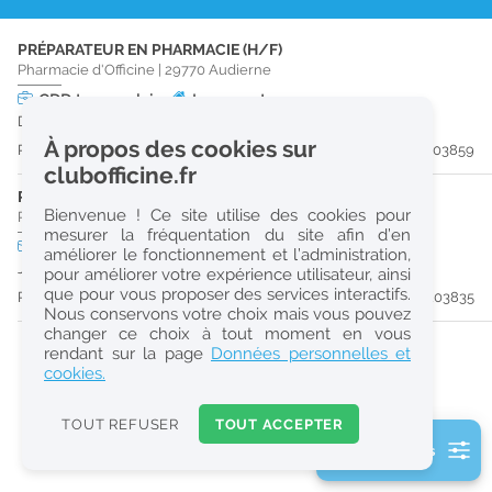
r
PRÉPARATEUR EN PHARMACIE (H/F)
e
Pharmacie d'Officine
|
29770
Audierne
c
CDD
temps plein
Logement
Du 11/08/26 au 19/08/26
h
À propos des cookies sur
Publiée il y a 8 jour(s)
#203859
e
clubofficine.fr
r
PHARMACIEN (H/F)
Bienvenue ! Ce site utilise des cookies pour
Pharmacie d'Officine
|
29770
Audierne
c
mesurer la fréquentation du site afin d’en
CDD
temps plein
Logement
améliorer le fonctionnement et l’administration,
h
Jusqu'au 13/08/26
pour améliorer votre expérience utilisateur, ainsi
e
que pour vous proposer des services interactifs.
Publiée il y a 8 jour(s)
#203835
Nous conservons votre choix mais vous pouvez
changer ce choix à tout moment en vous
Réinitialiser
rendant sur la page
Données personnelles et
cookies.
2
0
TOUT REFUSER
TOUT ACCEPTER
k
2 filtre(s) actifs
m
Consulter les offres de la France d'outre-mer