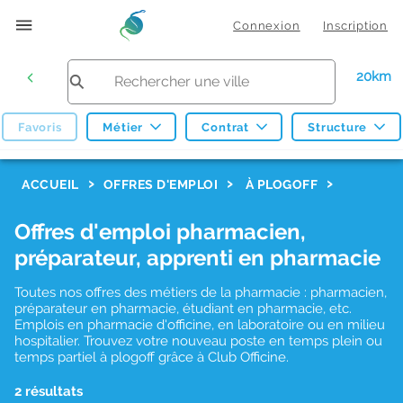
Connexion
Inscription
20km
Favoris
Métier
Contrat
Structure
F
ACCUEIL
OFFRES D'EMPLOI
À PLOGOFF
i
Offres d'emploi pharmacien,
l
préparateur, apprenti en pharmacie
t
r
Toutes nos offres des métiers de la pharmacie : pharmacien,
préparateur en pharmacie, étudiant en pharmacie, etc.
e
Emplois en pharmacie d'officine, en laboratoire ou en milieu
hospitalier. Trouvez votre nouveau poste en temps plein ou
s
temps partiel à plogoff grâce à Club Officine.
d
2 résultats
e