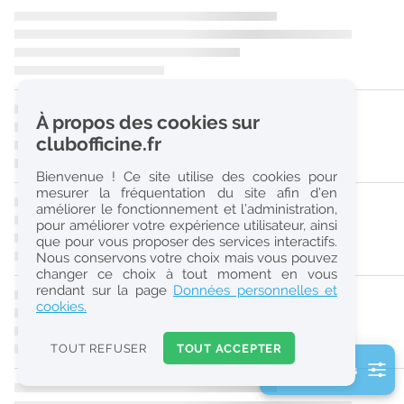
r
e
c
h
À propos des cookies sur
e
clubofficine.fr
r
Bienvenue ! Ce site utilise des cookies pour
c
mesurer la fréquentation du site afin d’en
améliorer le fonctionnement et l’administration,
h
pour améliorer votre expérience utilisateur, ainsi
e
que pour vous proposer des services interactifs.
Nous conservons votre choix mais vous pouvez
changer ce choix à tout moment en vous
Réinitialiser
rendant sur la page
Données personnelles et
cookies.
2
0
TOUT REFUSER
TOUT ACCEPTER
k
2 filtre(s) actifs
m
Consulter les offres de la France d'outre-mer