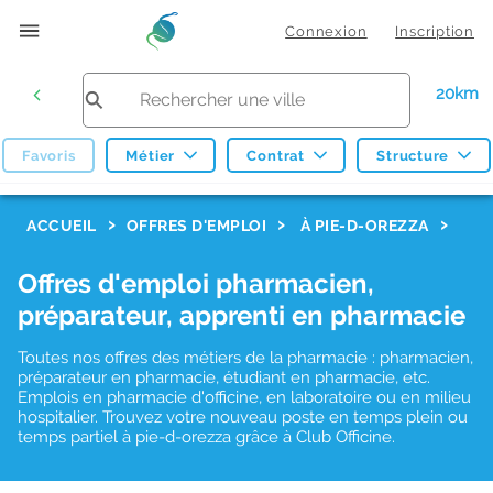
Connexion
Inscription
20km
Favoris
Métier
Contrat
Structure
F
ACCUEIL
OFFRES D'EMPLOI
À PIE-D-OREZZA
i
Offres d'emploi pharmacien,
l
préparateur, apprenti en pharmacie
t
r
Toutes nos offres des métiers de la pharmacie : pharmacien,
préparateur en pharmacie, étudiant en pharmacie, etc.
e
Emplois en pharmacie d'officine, en laboratoire ou en milieu
hospitalier. Trouvez votre nouveau poste en temps plein ou
s
temps partiel à pie-d-orezza grâce à Club Officine.
d
e