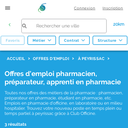
Connexion
Inscription
20km
Favoris
Métier
Contrat
Structure
F
ACCUEIL
OFFRES D'EMPLOI
À PEYRISSAC
i
Offres d'emploi pharmacien,
l
préparateur, apprenti en pharmacie
t
r
Toutes nos offres des métiers de la pharmacie : pharmacien,
préparateur en pharmacie, étudiant en pharmacie, etc.
e
Emplois en pharmacie d'officine, en laboratoire ou en milieu
hospitalier. Trouvez votre nouveau poste en temps plein ou
s
temps partiel à peyrissac grâce à Club Officine.
d
3 résultats
e