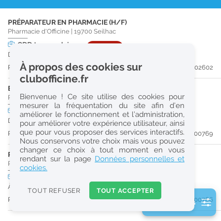
r
PRÉPARATEUR EN PHARMACIE (H/F)
e
Pharmacie d'Officine
|
19700
Seilhac
c
CDD
temps plein
URGENT
Du 31/08/26 au 28/02/27
h
À propos des cookies sur
Publiée il y a 24 jour(s)
#202602
e
clubofficine.fr
r
ETUDIANT EN PHARMACIE 6E ANNÉE VALIDÉE (H/F)
Bienvenue ! Ce site utilise des cookies pour
Pharmacie d'Officine
|
19260
Treignac
c
mesurer la fréquentation du site afin d’en
CDD
temps plein
améliorer le fonctionnement et l’administration,
h
Du 31/08/26 au 31/12/26
pour améliorer votre expérience utilisateur, ainsi
e
que pour vous proposer des services interactifs.
Publiée il y a 49 jour(s)
#200769
Nous conservons votre choix mais vous pouvez
changer ce choix à tout moment en vous
PHARMACIEN (H/F)
Réinitialiser
rendant sur la page
Données personnelles et
Pharmacie d'Officine
|
19260
Treignac
cookies.
CDI
temps plein
2
À partir du 31/08/26
0
TOUT REFUSER
TOUT ACCEPTER
k
Publiée il y a 49 jour(s)
#200766
2 filtre(s) actifs
m
Consulter les offres de la France d'outre-mer